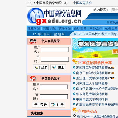
主办：
中国高校信息管理中心
中国教育协会
站内搜索：
高校风
独立学院
|
网络学院
|
软件学院
|
高职高专
|
中外合作
|
公务员
·
2012全国高校艺术招生信息
·
126 年 8 月 6 日 星 期 四
个人会员登录
用户
名：
密
码：
重点招聘学校推荐
湖南理工学院诚聘教师
南京工程学院诚聘教师
单位会员登录
浙江理工大学诚聘教师
河南理工大学诚聘教师
用户
南京信息职业技术学院诚聘教
名：
华东师范大学诚聘教师
密
码：
中南民族大学教师招聘
内蒙古民族高等专科学校诚聘
招聘动态
快速搜索
教育公平 一线教师能做些什