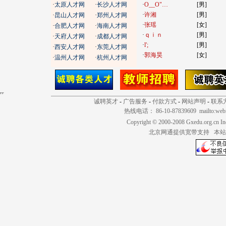
·
太原人才网
·
长沙人才网
·
O__O"…
[男]
·
许湘
[男]
·
昆山人才网
·
郑州人才网
·
张瑶
[女]
·
合肥人才网
·
海南人才网
·
ｑｉｎ
[男]
·
天府人才网
·
成都人才网
·
l';
[男]
·
西安人才网
·
东莞人才网
·
郭海昊
[女]
·
温州人才网
·
杭州人才网
诚聘英才
-
广告服务
-
付款方式
-
网站声明
-
联系
热线电话： 86-10-87839609 mailto:
web
Copyright © 2000-2008 Gxedu.org.cn I
北京网通提供宽带支持 本