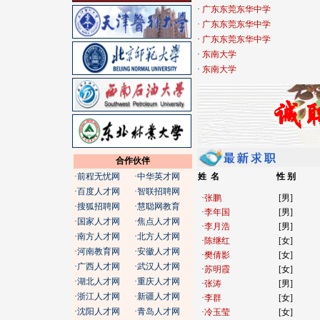
·
广东东莞东华中学
·
广东东莞东华中学
·
广东东莞东华中学
·
东南大学
·
东南大学
合作伙伴
·
前程无忧网
·
中华英才网
姓 名
性 别
·
百度人才网
·
智联招聘网
·
张鹏
[男]
·
搜狐招聘网
·
慧聪网教育
·
李年国
[男]
·
国家人才网
·
焦点人才网
·
李月浩
[男]
·
南方人才网
·
北方人才网
·
陈继红
[女]
·
河南教育网
·
安徽人才网
·
樊倩影
[女]
·
广西人才网
·
武汉人才网
·
苏明霞
[女]
·
湖北人才网
·
重庆人才网
·
张涛
[男]
·
浙江人才网
·
新疆人才网
·
李群
[女]
·
沈阳人才网
·
青岛人才网
·
冷玉莹
[女]