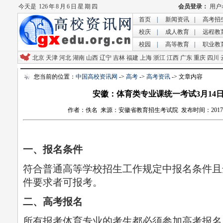
今天是
126 年 8 月 6 日 星 期 四
首页
|
新闻资讯
|
高考招
校庆
|
成人教育
|
远程教
校园
|
高等教育
|
职业教
北京
天津
河北
湖南
山西
辽宁
吉林
福建
上海
浙江
江西
广东
重庆
四川
您当前的位置：
中国高校资讯网
->
高考
->
高考资讯
-> 文章内容
安徽：体育类专业课统一考试3月14
作者：佚名 来源：安徽省教育招生考试院 发布时间：2017-3-2 1
一、报名条件
符合普通高等学校招生工作规定中报名条件且
件要求者可报考。
二、高考报名
所有报考体育专业的考生都必须参加高考报名