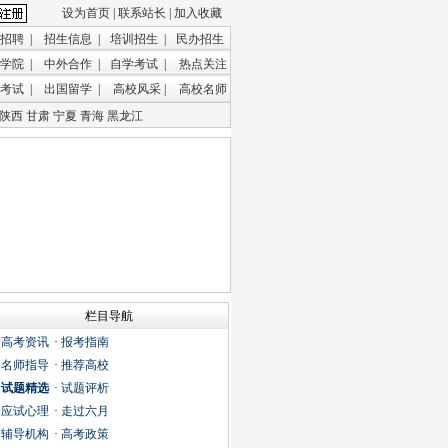
设为首页
|
联系站长
|
加入收藏
招聘
|
招生信息
|
培训招生
|
民办招生
学院
|
中外合作
|
自学考试
|
热点关注
考试
|
出国留学
|
高校风采
|
高校名师
陕西
甘肃
宁夏
青海
黑龙江
栏目导航
·
高考资讯
·
报考指南
·
名师指导
·
推荐高校
·
试题精选
·
试题评析
·
应试心理
·
走过六月
·
辅导机构
·
高考政策