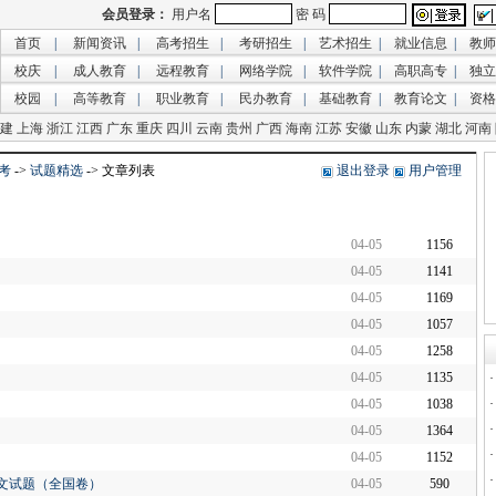
首页
|
新闻资讯
|
高考招生
|
考研招生
|
艺术招生
|
就业信息
|
教师
校庆
|
成人教育
|
远程教育
|
网络学院
|
软件学院
|
高职高专
|
独立
校园
|
高等教育
|
职业教育
|
民办教育
|
基础教育
|
教育论文
|
资格
建
上海
浙江
江西
广东
重庆
四川
云南
贵州
广西
海南
江苏
安徽
山东
内蒙
湖北
河南
考
->
试题精选
-> 文章列表
退出登录
用户管理
04-05
1156
04-05
1141
04-05
1169
04-05
1057
04-05
1258
04-05
1135
04-05
1038
04-05
1364
04-05
1152
语文试题（全国卷）
04-05
590