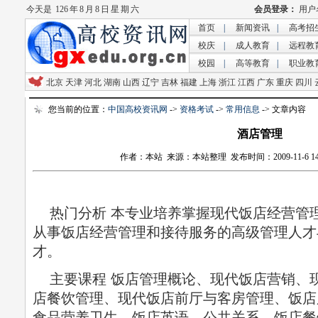
今天是
126 年 8 月 8 日 星 期 六
首页
|
新闻资讯
|
高考招
校庆
|
成人教育
|
远程教
校园
|
高等教育
|
职业教
北京
天津
河北
湖南
山西
辽宁
吉林
福建
上海
浙江
江西
广东
重庆
四川
您当前的位置：
中国高校资讯网
->
资格考试
->
常用信息
-> 文章内容
酒店管理
作者：本站 来源：本站整理 发布时间：2009-11-6 14:3
热门分析 本专业培养掌握现代饭店经营管
从事饭店经营管理和接待服务的高级管理人才
才。
主要课程 饭店管理概论、现代饭店营销、
店餐饮管理、现代饭店前厅与客房管理、饭店
食品营养卫生、饭店英语、公共关系、饭店餐