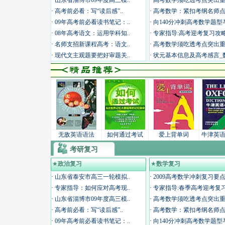
·
山东省淄博市09年度高三模..
·
高考数学须吃透考点突出重.
·
高考前必看：写“读后感”..
·
高考数学：紧扣考纲名师点.
·
09年高考前必看读书笔记：..
·
向140分冲刺高考数学题型与
·
08年高考语文：运用学科知..
·
专家指导:高考迎考复习攻略.
·
名师支招新课程高考：语文..
·
高考数学须吃透考点突出重.
·
现代文主观题要把好审题关..
·
状元基本信息及高考感言_数
无敌英语语法
如何通过考试
爱上背单词
牛津英
考研复习
★
政治复习
★
数学复习
·
山东省泰安市高三一轮模拟..
·
2009高考数学冲刺复习要点.
·
专家指导：如何应对高考现..
·
专家指导:春季高考迎考复习.
·
山东省淄博市09年度高三模..
·
高考数学须吃透考点突出重.
·
高考前必看：写“读后感”..
·
高考数学：紧扣考纲名师点.
·
09年高考前必看读书笔记：..
·
向140分冲刺高考数学题型与