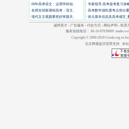
·
08年高考语文：运用学科知..
·
专家指导:高考迎考复习攻略.
·
名师支招新课程高考：语文..
·
高考数学须吃透考点突出重.
·
现代文主观题要把好审题关..
·
状元基本信息及高考感言_数
诚聘英才
-
广告服务
-
付款方式
-
网站声明
-
联系
服务热线电话： 86-10-87839609 mailto:
we
Copyright © 2000-2010 Gxedu.org.cn I
北京网通提供宽带支持 本