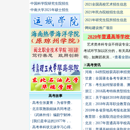
·
中国科学院研究生院招生
·
2021全国高校艺术招生信息
·
中南大学2021年硕士招生
·
2021年民办院校招生信息
·
2021年研究生院所招生信息
·
网站建设推广项目
2020年普通高等
艺术类本科专业不得设专业
考试环节加以区分的，有关高
明)，如舞蹈表演... <
查看全部
※
高考资讯
·
河南：84所院校获高职单招
·
甘肃：全国著名备考专家来
·
广东：考生如何报读香港、澳
·
浙江：2018高考特殊类型招
高考故事
·
浙江：关于做好2018年高职
·
高考生张夏菁：为省学费..
·
北京：2018年高等职业教育
·
北京双胞胎姐妹共同考进..
·
2018年各省异地高考报名政
·
《武林外传》编剧宁财神..
·
教育部：全面取消这些全国
·
[我们是幸运的]1977年，..
·
北京：2017年普通高等学
·
高考单科状元谈学习心得..
·
江苏：普通高校招生录取批