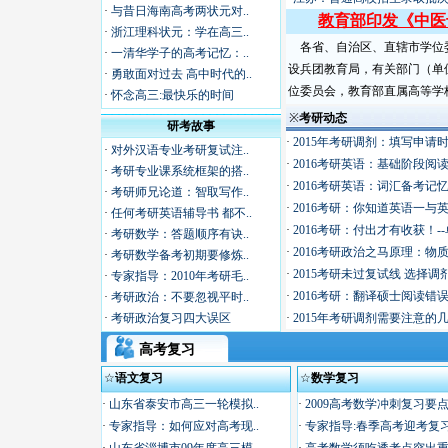
·
与昔日海南高考两状元对..
教育部印发《中医
·
浙江理科状元：学在高三..
各省、自治区、直辖市学位
·
一清华学子的高考记忆：..
设兵团教育局，有关部门（单
·
勇敢面对过去 高中时代的..
位委员会，教育部直属高等学校..
·
怀念高三:最快乐的时间
※
考研动态
研考故事
·
2015年考研调剂：填写申请
·
对外汉语专业考研复试注..
·
2016考研英语：基础阶段阅
·
考研专业课系统框架的搭..
·
2016考研英语：词汇备考记
·
考研师兄论道：智取写作..
·
2016考研：你知道英语一与
·
任何考研英语辅导书 都不..
·
2016考研：付出才有收获！-
·
考研数学：答题顺序有诀..
·
2016考研政治之马原理：物
·
考研数学备考初期要修炼..
·
2015考研未过复试线 选择
·
专家指导：2010年考研毛..
·
2016考研：翻译硕士阅读错
·
考研政治：不要忽视平时..
·
考研政治复习四大误区
·
2015年考研调剂需要注意的
高考复习
☆
语文复习
☆
数学复习
·
山东省泰安市高三一轮模拟..
·
2009高考数学冲刺复习要点.
·
专家指导：如何应对高考现..
·
专家指导:春季高考迎考复习.