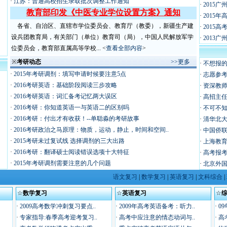
·
江苏：普通高校招生录取批次调整工作通知
·
2015
教育部印发《中医专业学位设置方案》通知
·
2015
各省、自治区、直辖市学位委员会、教育厅（教委），新疆生产建
·
2015
设兵团教育局，有关部门（单位）教育司（局），中国人民解放军学
·
2013
位委员会，教育部直属高等学校... <
查看全部内容
>
※
考研动态
>>更多
·
不想报的
·
2015年考研调剂：填写申请时候要注意5点
·
志愿参考
·
2016考研英语：基础阶段阅读三步攻略
·
资深教师
·
2016考研英语：词汇备考记忆两大误区
·
高招主任
·
2016考研：你知道英语一与英语二的区别吗
·
不可不
·
2016考研：付出才有收获！--单聪淼的考研故事
·
清华北大
·
2016考研政治之马原理：物质，运动，静止，时间和空间..
·
中国侨联
·
2015考研未过复试线 选择调剂的三大出路
·
上海教育
·
2016考研：翻译硕士阅读错误选项十大特征
·
高考报考
·
2015年考研调剂需要注意的几个问题
·
北京外国
语文复习
|
数学复习
|
英语复习
|
文科综合
|
☆
数学复习
☆
英语复习
☆
·
2009高考数学冲刺复习要点..
·
2009年高考英语备考：听力..
·
0
·
专家指导:春季高考迎考复习..
·
高考中应注意的情态动词与..
·
高