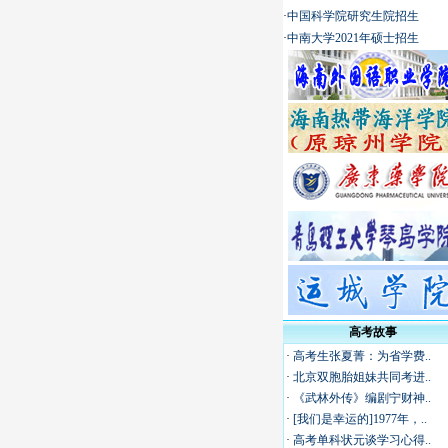
·
中国科学院研究生院招生
·
中南大学2021年硕士招生
高考故事
·
高考生张夏菁：为省学费..
·
北京双胞胎姐妹共同考进..
·
《武林外传》编剧宁财神..
·
[我们是幸运的]1977年，..
·
高考单科状元谈学习心得..