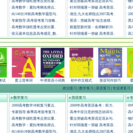
·
高考数学须吃透考点突出重..
·
重点突破高考英语定语从句..
·
物
·
高考数学：紧扣考纲名师点..
·
针对弱项逐一突破 高考英语..
·
高
·
向140分冲刺高考数学题型与..
·
湖北:九大名师指点2007高考..
·
2
·
专家指导:高考迎考复习攻略..
·
英语：突破高考“短文改错..
·
黑
·
高考数学须吃透考点突出重..
·
新题型新对策：名师解析20..
·
高
·
状元基本信息及高考感言_数..
·
针对弱项逐一突破 高考英语..
·
高
考试
爱上背单词
牛津英语小词典
初中作文模式
英语写作技巧
政治复习
|
数学复习
|
英语复习
|
专业谭复习
|
★
数学复习
★
英语复习
★
·
2009高考数学冲刺复习要点..
·
2009年高考英语备考：听力..
·
0
·
专家指导:春季高考迎考复习..
·
高考中应注意的情态动词与..
·
高
·
高考数学须吃透考点突出重..
·
重点突破高考英语定语从句..
·
物
·
高考数学：紧扣考纲名师点..
·
针对弱项逐一突破 高考英语..
·
高
·
向140分冲刺高考数学题型与..
·
湖北:九大名师指点2007高考..
·
2