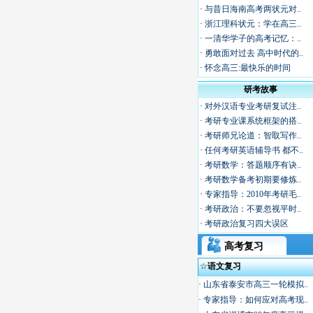
·
与昔日海南高考两状元对..
·
浙江理科状元：学在高三..
·
一清华学子的高考记忆：..
·
勇敢面对过去 高中时代的..
·
怀念高三:最快乐的时间
研考故事
·
对外汉语专业考研复试注..
·
考研专业课系统框架的搭..
·
考研师兄论道：智取写作..
·
任何考研英语辅导书 都不..
·
考研数学：答题顺序有诀..
·
考研数学备考初期要修炼..
·
专家指导：2010年考研毛..
·
考研政治：不要忽视平时..
·
考研政治复习四大误区
高考复习
☆
语文复习
·
山东省泰安市高三一轮模拟..
·
专家指导：如何应对高考现..