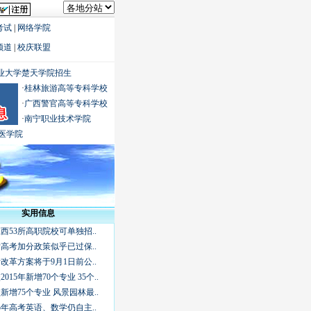
考试
|
网络学院
频道
|
校庆联盟
业大学楚天学院招生
·
桂林旅游高等专科学校
·
广西警官高等专科学校
·
南宁职业技术学院
医学院
实用信息
江西53所高职院校可单独招..
高考加分政策似乎已过保..
改革方案将于9月1日前公..
015年新增70个专业 35个..
校新增75个专业 风景园林最..
15年高考英语、数学仍自主..