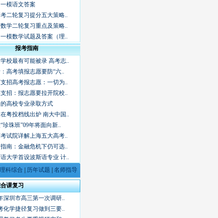
广州一模语文答案
年高考二轮复习提分五大策略..
高考数学二轮复习重点及策略..
广州一模数学试题及答案（理..
报考指南
学校最有可能被录 高考志..
：高考填报志愿要防“六..
支招高考报志愿：一切为..
支招：报志愿要拉开院校..
知的高校专业录取方式
在粤投档线出炉 南大中国..
“珍珠班”09年将面向新..
考试院详解上海五大高考..
指南：金融危机下仍可选..
语大学首设波斯语专业 计..
理科综合
|
历年试题
|
名师指导
综合课复习
9年深圳市高三第一次调研..
考化学捷径复习做到三要..