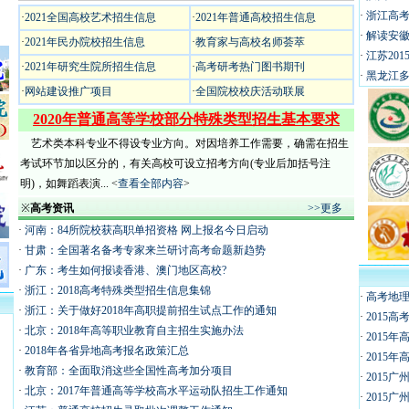
·
浙江高
·
2021全国高校艺术招生信息
·
2021年普通高校招生信息
·
解读安徽
·
2021年民办院校招生信息
·
教育家与高校名师荟萃
·
江苏20
·
2021年研究生院所招生信息
·
高考研考热门图书期刊
·
黑龙江多
·
网站建设推广项目
·
全国院校校庆活动联展
2020年普通高等学校部分特殊类型招生基本要求
艺术类本科专业不得设专业方向。对因培养工作需要，确需在招生
考试环节加以区分的，有关高校可设立招考方向(专业后加括号注
明)，如舞蹈表演... <
查看全部内容
>
※
高考资讯
>>更多
·
河南：84所院校获高职单招资格 网上报名今日启动
·
甘肃：全国著名备考专家来兰研讨高考命题新趋势
·
广东：考生如何报读香港、澳门地区高校?
·
浙江：2018高考特殊类型招生信息集锦
·
高考地理
·
浙江：关于做好2018年高职提前招生试点工作的通知
·
2015
·
北京：2018年高等职业教育自主招生实施办法
·
2015
·
2018年各省异地高考报名政策汇总
·
2015
·
教育部：全面取消这些全国性高考加分项目
·
2015
·
北京：2017年普通高等学校高水平运动队招生工作通知
·
2015