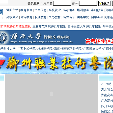
返回主站
|
教育新闻
|
招生信息
|
高校就业
|
高考频道
|
培训频道
|
考研频道
|
资格
高校风采
|
高等教育
|
职业教育
|
民办教育
|
高职高专
|
网络学院
|
自学考试
|
校园
药学院2021年招生信息
·
玉林师范学院2021年招生
·
青海民族大学2021年招生
·
华中农
电子科技大学
·
广西财经学院
·
桂林医学院
·
海南外国语职业学院
·
广西民族大学
·
广西中
·
2015年
·
湖北独女
·
湖南高考
·
广东高校2
·
四川37
·
陕西20