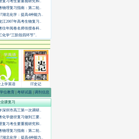
理复习考生要重视研究和..
考物理复习指南：第二轮..
007湖北化学：提高4种能力..
龙江2007年高考生物复习..
考往年阅卷名师传授各科..
三化学“三阶段四环节”..
爱上学英语
IT史记
学位教育
|
考研试题
|
调剂信息
专业课复习
9年深圳市高三第一次调研..
考化学捷径复习做到三要..
理复习考生要重视研究和..
考物理复习指南：第二轮..
007湖北化学：提高4种能力..