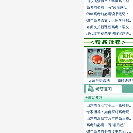
·
山东省淄博市09年度高三模..
·
高考前必看：写“读后感”..
·
09年高考前必看读书笔记：..
·
08年高考语文：运用学科知..
·
名师支招新课程高考：语文..
·
现代文主观题要把好审题关..
无敌英语语法
如何通过
考研复习
★
政治复习
·
山东省泰安市高三一轮模拟..
·
专家指导：如何应对高考现..
·
山东省淄博市09年度高三模..
·
高考前必看：写“读后感”..
·
09年高考前必看读书笔记：..