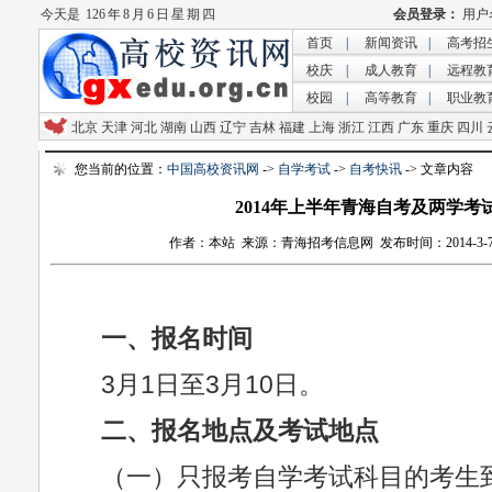
今天是
126 年 8 月 6 日 星 期 四
首页
|
新闻资讯
|
高考招
校庆
|
成人教育
|
远程教
校园
|
高等教育
|
职业教
北京
天津
河北
湖南
山西
辽宁
吉林
福建
上海
浙江
江西
广东
重庆
四川
您当前的位置：
中国高校资讯网
->
自学考试
->
自考快讯
-> 文章内容
2014年上半年青海自考及两学考
作者：本站 来源：青海招考信息网 发布时间：2014-3-7 14:
一、报名时间
3月1日至3月10日。
二、报名地点及考试地点
（一）只报考自学考试科目的考生到