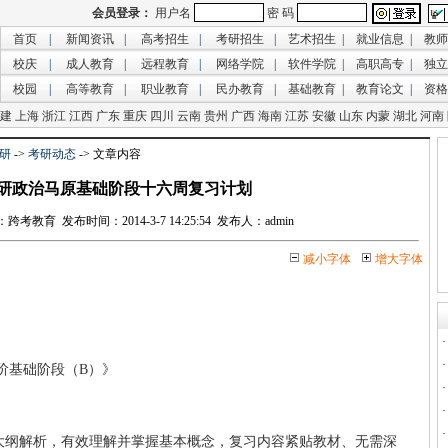
首页
|
新闻资讯
|
高考招生
|
考研招生
|
艺术招生
|
就业信息
|
教师
校庆
|
成人教育
|
远程教育
|
网络学院
|
软件学院
|
高职高专
|
独立
校园
|
高等教育
|
职业教育
|
民办教育
|
基础教育
|
教育论文
|
资格
建
上海
浙江
江西
广东
重庆
四川
云南
贵州
广西
海南
江苏
安徽
山东
内蒙
湖北
河南
研
->
考研动态
-> 文章内容
5考研政治马原基础阶段十六周复习计划
教育 发布时间：2014-3-7 14:25:54 发布人：admin
减小字体
增大字体
阶基础阶段（B）》
大纲解析，有效理解并掌握基本概念，复习内容紧贴教材、无需深