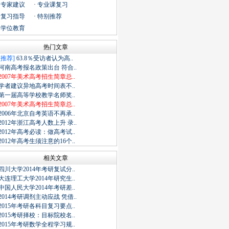
·
专家建议
·
专业课复习
·
复习指导
·
特别推荐
·
学位教育
热门文章
[推荐]
63.8％受访者认为高..
河南高考报名政策出台 符合..
2007年美术高考招生简章总..
学者建议异地高考时间表不..
第一届高等学校教学名师奖..
2007年美术高考招生简章总..
2006年北京自考英语不再承..
2012年浙江高考人数上升 录..
2012年高考必读：做高考试..
2012年高考生须注意的16个..
相关文章
四川大学2014年考研复试分..
大连理工大学2014年研究生..
中国人民大学2014年考研差..
2014考研调剂主动应战 凭借..
2015年考研各科目复习要点..
2015考研择校：目标院校名..
2015年考研数学全程学习规..