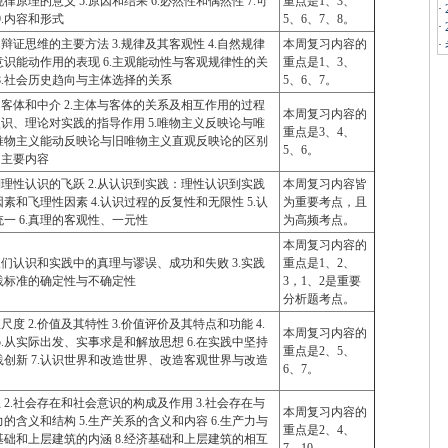
律原理的意义 5.原因和结果 6.必然性和偶然性 7.可
重点是1、3、
·
9.内容和形式
5、6、7、8。
·
.辩证思维的主要方法 3.规律及其客观性 4.自然规律
本周复习内容的
·
意识能动作用的表现 6.主观能动性与客观规律性的关
重点是1、3、
 8.社会历史趋向与主体选择的关系
5、6、7。
、客体和中介 2.主体与客体的关系及相互作用的过程
本周复习内容的
.认识、理论对实践的指导作用 5.唯物主义反映论与唯
重点是3、4、
证唯物主义能动反映论与旧唯物主义直观反映论的区别
5、6。
的主要内容
到理性认识的飞跃 2.从认识到实践：理性认识到实践
本周复习内容皆
因素和飞理性因素 4.认识过程的反复性和无限性 5.认
为重要考点，且
一 6.真理的客观性、一元性
为高频考点。
本周复习内容的
.人们认识和实践中的真理与谬误、成功和失败 3.实践
重点是1、2、
实践标准的确定性与不确定性
3，1、2是重要
分析题考点。
度 2.价值及其特性 3.价值评价及其特点和功能 4.
本周复习内容的
.从实际出发、实事求是和解放思想 6.在实践中坚持
重点是2、5、
创新 7.认识世界和改造世界、改造客观世界与改造
6、7。
 2.社会存在和社会意识的构成及作用 3.社会存在与
本周复习内容的
力的含义和结构 5.生产关系的含义和内容 6.生产力与
重点是2、4、
基础和上层建筑的内涵 8.经济基础和上层建筑的相互