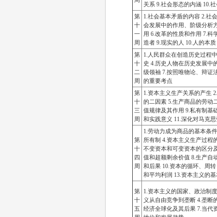
周
关系 9.社会形态的内涵 10
第
1.社会基本矛盾的内容 2.
十
会发展中的作用、阶级分析方法
一
用 6.改革的性质和作用 7
周
造者 9.现实的人 10.人的
第
1.人民群众在创造历史过程中
十
史 4.历史人物在历史发展中
二
级领袖 7.按照唯物论、辩
周
的重要考点
第
1.资本主义生产关系的产生 2
十
的二因素 5.生产商品的劳动二
三
值规律及其作用 9.私有制基
周
和实践意义 11.深化对马克
1.劳动力成为商品的基本条件
第
所有制 4.资本主义生产过程
十
不变资本和可变资本的区分及
四
值和超额剩余价值 8.生产自
周
和后果 10.资本的循环、周转
和平均利润 13.资本主义的
第
1.资本主义的国家、政治制度
十
义从自由竞争到垄断 4.垄断
五
经济全球化及其后果 7.当代