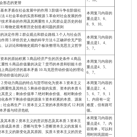
7、10。
.社会形态的更替
社会基本矛盾在社会发展中的作用 3.阶级斗争在阶级社
本周复习内容的
 4.社会革命的实质和根源 5.革命对社会发展的作
重点是3、6、
.科学技术革命的作用及其两重性 8.人民群众是历史的创
8、9、10。
本质 11.唯物史观考察历史创造者问题的原则
的决定作用 2.群众观点和群众路线 3.个人与社会历
本周复习内容的
的作用 5.评价历史人物的科学方法 6.正确评价无产阶
重点是1、4、
证法、认识论和唯物史观四个板块整理马克思主义哲学
5、7。
.资本的原始积累 3.商品经济产生的历史条件 4.商品
本周复习内容的
重性 6.商品价值量的决定 7.货币的本质和职能 8.价
重点是4、5、
础上商品经济的基本矛盾 10.马克思劳动价值论的理论
6、7。
思劳动价值论的认识
 2.劳动力商品的特点与货币转化为资本 3.资本主义
本周复习内容的
的两重性及其特点 5.剩余价值的实质、资本的本质 6.
重点是2、4、
其意义；剩余价值率 7.绝对剩余价值、相对剩余价
5、6、7、9、1
动化条件下剩余价值的源泉 9.资本积累的本质、源泉
1。内容有一定
；社会再生产 11.资本主义工资的本质和形式 12.利润
难度，但有路可
基本矛盾与经济危机
循。
本周复习内容的
及其本质 2.资本主义的意识形态及其本质 3.资本主
重点是4、7。内
的形成及本质；垄断与竞争 5.垄断资本主义的发展 6.
容简单，可以利
资本主义的新变化及其原因、实质 8.资本主义的历史
用时间巩固前一