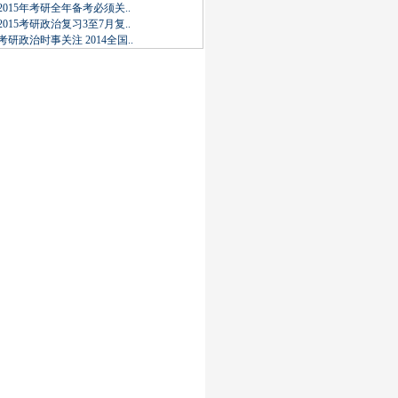
2015年考研全年备考必须关..
2015考研政治复习3至7月复..
考研政治时事关注 2014全国..