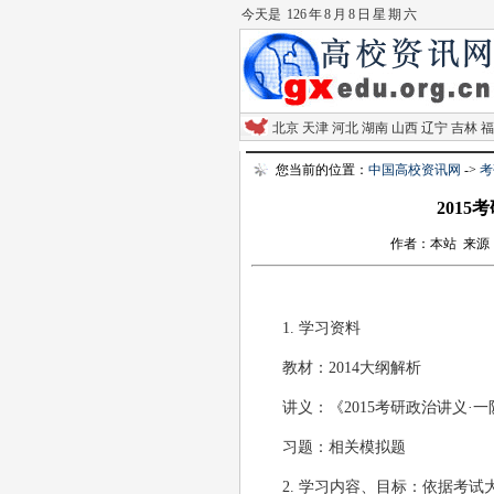
今天是
126 年 8 月 8 日 星 期 六
北京
天津
河北
湖南
山西
辽宁
吉林
福
您当前的位置：
中国高校资讯网
->
考
201
作者：本站 来源：跨考
1. 学习资料
教材：2014大纲解析
讲义：《2015考研政治讲义·一
习题：相关模拟题
2. 学习内容、目标：依据考试