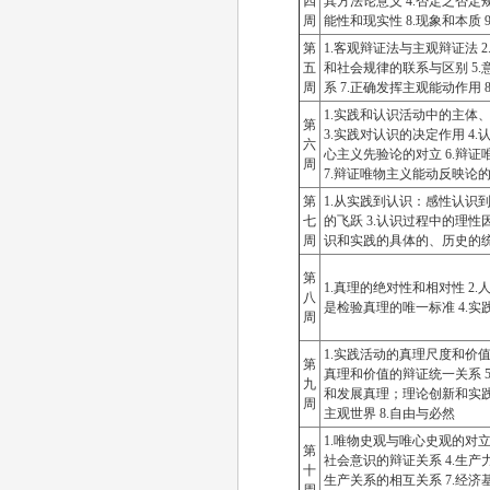
四
其方法论意义 4.否定之否定规
周
能性和现实性 8.现象和本质 
第
1.客观辩证法与主观辩证法 2
五
和社会规律的联系与区别 5.
周
系 7.正确发挥主观能动作用
1.实践和认识活动中的主体
第
3.实践对认识的决定作用 4
六
心主义先验论的对立 6.辩
周
7.辩证唯物主义能动反映论
第
1.从实践到认识：感性认识
七
的飞跃 3.认识过程中的理性
周
识和实践的具体的、历史的统
第
1.真理的绝对性和相对性 2
八
是检验真理的唯一标准 4.
周
1.实践活动的真理尺度和价值尺
第
真理和价值的辩证统一关系 5
九
和发展真理；理论创新和实践
周
主观世界 8.自由与必然
1.唯物史观与唯心史观的对立
第
社会意识的辩证关系 4.生产
十
生产关系的相互关系 7.经济