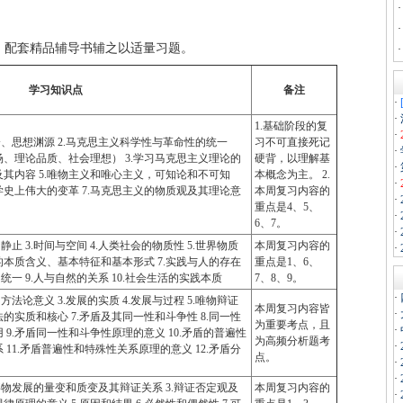
。
，配套精品辅导书辅之以适量习题。
学习知识点
备注
·
·
1.基础阶段的复
·
分、思想渊源 2.马克思主义科学性与革命性的统一
习不可直接死记
·
、理论品质、社会理想） 3.学习马克思主义理论的
硬背，以理解基
·
及其内容 5.唯物主义和唯心主义，可知论和不可知
本概念为主。 2.
·
学史上伟大的变革 7.马克思主义的物质观及其理论意
本周复习内容的
·
重点是4、5、
·
6、7。
·
静止 3.时间与空间 4.人类社会的物质性 5.世界物质
本周复习内容的
·
的本质含义、基本特征和基本形式 7.实践与人的存在
重点是1、6、
统一 9.人与自然的关系 10.社会生活的实践本质
7、8、9。
·
方法论意义 3.发展的实质 4.发展与过程 5.唯物辩证
本周复习内容皆
·
法的实质和核心 7.矛盾及其同一性和斗争性 8.同一性
为重要考点，且
·
9.矛盾同一性和斗争性原理的意义 10.矛盾的普遍性
为高频分析题考
·
11.矛盾普遍性和特殊性关系原理的意义 12.矛盾分
点。
·
·
.事物发展的量变和质变及其辩证关系 3.辩证否定观及
本周复习内容的
·