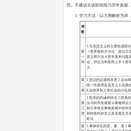
挖。不建议在该阶段练习历年真题
3. 学习方法：以大纲解析为本
周
数
1.马克思主义的主要组成部
第
（世界观和方法论、政治立场
一
意义和方法 4.哲学基本问题
周
论，辩证法和形而上学 6.哲
义
第
1.意识的起源和本质 2.运动和
二
统一性原理及其意义 6.实践
周
8.自然界和人类社会的分化和
1.联系的内涵和特点 2.联系的
第
法与科学发展观 6.唯物辩证
三
和斗争性在事物发展中的作用 
周
和特殊性的含义及其相互关系 
析法
第
1.事物存在的质、量、度 2