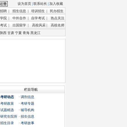
设为首页
|
联系站长
|
加入收藏
招聘
|
招生信息
|
培训招生
|
民办招生
学院
|
中外合作
|
自学考试
|
热点关注
考试
|
出国留学
|
高校风采
|
高校名师
陕西
甘肃
宁夏
青海
黑龙江
栏目导航
·
考研动态
·
调剂信息
·
考研政策
·
考研专题
·
试题精选
·
辅导机构
·
研究生院所
·
招生信息
·
招生目录
·
考研故事