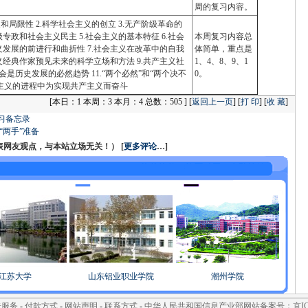
周的复习内容。
和局限性 2.科学社会主义的创立 3.无产阶级革命的
级专政和社会主义民主 5.社会主义的基本特征 6.社会
本周复习内容总
发展的前进行和曲折性 7.社会主义在改革中的自我
体简单，重点是
义经典作家预见未来的科学立场和方法 9.共产主义社
1、4、8、9、1
会是历史发展的必然趋势 11.“两个必然”和“两个决不
0。
社会主义的进程中为实现共产主义而奋斗
[
本日：1 本周：3 本月：4 总数：505 ] [
返回上一页
] [
打 印
] [
收 藏
]
复习备忘录
“两手”准备
友观点，与本站立场无关！） [
更多评论
…]
江苏大学
山东铝业职业学院
潮州学院
告服务
-
付款方式
-
网站声明
-
联系方式
-
中华人民共和国信息产业部网站备案号：京ICP备