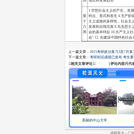
周
地位和发展趋势
1.空想社会主义的产生、发展
第
特点、形式和发生 4.无产阶
十
主义道路的多样性，社会主义
六
发展和自我完善 8.马克思主
周
会的基本特征 10.共产主义社
会” 12. 在建设中国特色
上一篇文章：
2015考研政治复习3至7月
下一篇文章：
考研初试成绩已发布 考生要
∷相关文章评论∷ （评论内容只代表网
美丽的中山大学
诚聘英才
-
广