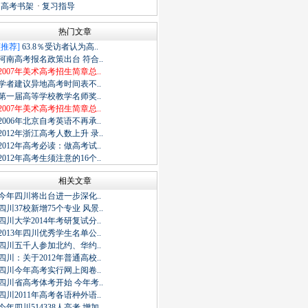
·
高考书架
·
复习指导
热门文章
[推荐]
63.8％受访者认为高..
河南高考报名政策出台 符合..
2007年美术高考招生简章总..
学者建议异地高考时间表不..
第一届高等学校教学名师奖..
2007年美术高考招生简章总..
2006年北京自考英语不再承..
2012年浙江高考人数上升 录..
2012年高考必读：做高考试..
2012年高考生须注意的16个..
相关文章
今年四川将出台进一步深化..
四川37校新增75个专业 风景..
四川大学2014年考研复试分..
2013年四川优秀学生名单公..
四川五千人参加北约、华约..
四川：关于2012年普通高校..
四川今年高考实行网上阅卷..
四川省高考体考开始 今年考..
四川2011年高考各语种外语..
今年四川514338人高考,增加..