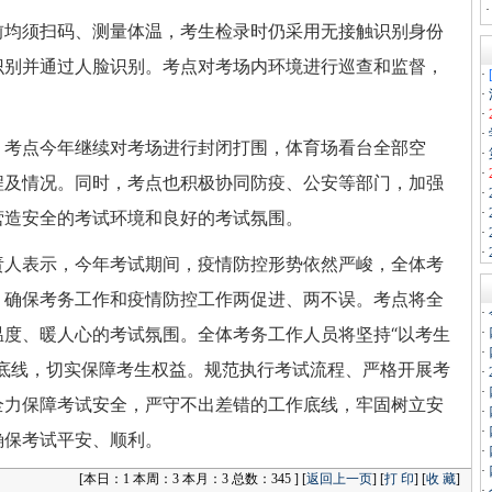
前均须扫码、测量体温，考生检录时仍采用无接触识别身份
识别并通过人脸识别。考点对考场内环境进行巡查和监督，
·
·
·
·
，考点今年继续对考场进行封闭打围，体育场看台全部空
·
·
程及情况。同时，考点也积极协同防疫、公安等部门，加强
·
·
营造安全的考试环境和良好的考试氛围。
·
·
责人表示，今年考试期间，疫情防控形势依然严峻，全体考
，确保考务工作和疫情防控工作两促进、两不误。考点将全
·
温度、暖人心的考试氛围。全体考务工作人员将坚持“以考生
·
·
平底线，切实保障考生权益。规范执行考试流程、严格开展考
·
·
全力保障考试安全，严守不出差错的工作底线，牢固树立安
·
·
确保考试平安、顺利。
·
·
[
本日：1 本周：3 本月：3 总数：345 ] [
返回上一页
] [
打 印
] [
收 藏
]
·