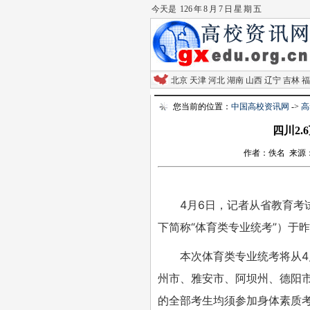
今天是
126 年 8 月 7 日 星 期 五
北京
天津
河北
湖南
山西
辽宁
吉林
福
您当前的位置：
中国高校资讯网
->
高
四川2.
作者：佚名 来源：四川
4月6日，记者从省教育考
下简称“体育类专业统考”）于
本次体育类专业统考将从4
州市、雅安市、阿坝州、德阳
的全部考生均须参加身体素质