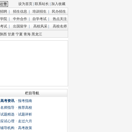
设为首页
|
联系站长
|
加入收藏
招聘
|
招生信息
|
培训招生
|
民办招生
学院
|
中外合作
|
自学考试
|
热点关注
考试
|
出国留学
|
高校风采
|
高校名师
陕西
甘肃
宁夏
青海
黑龙江
栏目导航
·
高考资讯
·
报考指南
·
名师指导
·
推荐高校
·
试题精选
·
试题评析
·
应试心理
·
走过六月
·
辅导机构
·
高考政策