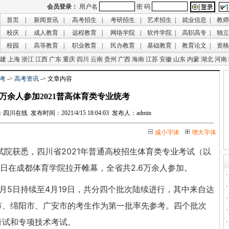
首页
|
新闻资讯
|
高考招生
|
考研招生
|
艺术招生
|
就业信息
|
教师
校庆
|
成人教育
|
远程教育
|
网络学院
|
软件学院
|
高职高专
|
独立
校园
|
高等教育
|
职业教育
|
民办教育
|
基础教育
|
教育论文
|
资格
建
上海
浙江
江西
广东
重庆
四川
云南
贵州
广西
海南
江苏
安徽
山东
内蒙
湖北
河南
考
->
高考资讯
-> 文章内容
6万余人参加2021普高体育类专业统考
在线 发布时间：2021/4/15 18:04:03 发布人：admin
减小字体
增大字体
试院获悉，四川省2021年普通高校招生体育类专业考试（以
昨日在成都体育学院拉开帷幕，全省共2.6万余人参加。
月5日持续至4月19日，共分四个批次陆续进行，其中来自达
市、绵阳市、广安市的考生作为第一批率先参考。四个批次
考试和专项技术考试。