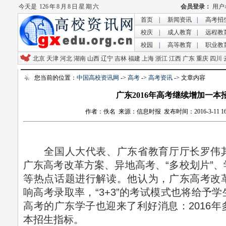
今天是
126 年 8 月 8 日 星 期 六
首页
|
新闻资讯
|
高考招
校庆
|
成人教育
|
远程教
校园
|
高等教育
|
职业教
北京
天津
河北
湖南
山西
辽宁
吉林
福建
上海
浙江
江西
广东
重庆
四川
您当前的位置：
中国高校资讯网
->
高考
->
高考资讯
-> 文章内容
广东2016年高考继续增加一本
作者：佚名 来源：信息时报 发布时间：2016-3-11 16:3
全国人大代表、广东省教育厅厅长罗伟其
广东高考改革方案、异地高考、“多校划片”
等热点话题进行解读。他认为，广东高考改
响高考录取率，“3+3”的考试模式也将给予
高考的广东学子也迎来了利好消息：2016
本招生指标。