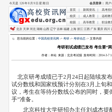
今天是
126 年 8 月 9 日 星 期 日
首页
|
新闻资讯
|
高考招
校庆
|
成人教育
|
远程教
校园
|
高等教育
|
职业教
北京
天津
河北
湖南
山西
辽宁
吉林
福建
上海
浙江
江西
广东
重庆
四川
您当前的位置：
中国高校资讯网
->
考研
->
考研动态
-> 文章内容
考研初试成绩已发布 考生要“两
作者：本站 来源：北京考试报 发布时间：2014-3-7 14:2
北京研考成绩已于2月24日起陆续发布
试分数线和国家线预计分别在3月上旬
议，考生在等待分数线公布的同时，要
手”准备。
北京科技大学研招办主任刘成杰提醒