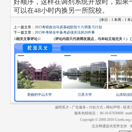
好顺序，这样在调剂系统开放时，如果
可以在48小时内换另一所院校。
[
本日：1 本周：1 本月：
上一篇文章：
2015考研政治马原基础阶段十六周复习计划
下一篇文章：
2015年考研全年备考必须关注的20件事
∷相关文章评论∷ （评论内容只代表网友观点，与本站立场无关！） [
美丽的中山大学
江苏大学
山东铝业
诚聘英才
-
广告服务
-
付款方式
-
网站声明
-
联系
服务热线电话： 86-10-87839609 mailt
Copyright © 2000-2010 Gxedu.org.
北京网通提供宽带支持 