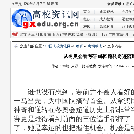
今天是
126 年 8 月 7 日 星 期 五
首页
|
新闻资讯
|
高考招
校庆
|
成人教育
|
远程教
校园
|
高等教育
|
职业教
北京
天津
河北
湖南
山西
辽宁
吉林
福建
上海
浙江
江西
广东
重庆
四川
您当前的位置：
中国高校资讯网
->
考研
->
考研动态
-> 文章内容
从冬奥会看考研 峰回路转奇迹随
作者：本站 来源：跨考教育 发布时间：2014-3-7 14:3
谁也没有想到，赛前并不被人看好的
一马当先，为中国队摘得首金。从拿奖
神奇和逆转在冬奥会短道历史上都非常罕
赛更是难得看到前面的三位选手都摔了
了，她是幸运的也把握住机会。机会是