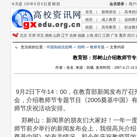
今天是
126 年 8 月 6 日 星 期 四
首页
|
新闻资讯
|
高考招
校庆
|
成人教育
|
远程教
校园
|
高等教育
|
职业教
北京
天津
河北
湖南
山西
辽宁
吉林
福建
上海
浙江
江西
广东
重庆
四川
您当前的位置：
中国高校信息网
->
招聘
->
教师专题
-> 文章内容
教育部：郑树山介绍教师节专
作者：佚名 来源：转载 发布时间：2007-4-25 14:34
9月2日下午14：00，在教育部新闻发布厅召
会，介绍教师节专题节目《2005奠基中国》有
师节庆祝活动安排。
郑树山：新闻界的朋友们大家好！一年一度
师节前夕举行的新闻发布会上，我很高兴介绍今
奠基中国》的有关情况，和今年庆祝教师节的