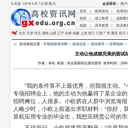
今天是
126 年 8 月 7 日 星 期 五
首页
|
新闻资讯
|
高考招
校庆
|
成人教育
|
远程教
校园
|
高等教育
|
职业教
北京
天津
河北
湖南
山西
辽宁
吉林
福建
上海
浙江
江西
广东
重庆
四川
您当前的位置：
中国高校资讯网
->
就业信息
->
就业指导
->
应聘指南
-
主动让他成就完美的面试
作者：本站 来源：外企高薪职位面试指导 发布时间：2009-11-6 
“我的条件算不上最优秀，但我很主动。”
专场招聘会上，他的主动为他赢得了某企业的
招聘摊位，人很多。小欧挤在人群中浏览海报
人略少时，小欧上前递出求职材料：“你好，
算机应用专业的毕业生，我想应聘贵公司的市
不待提问，小欧就将简历翻开：“这是我的