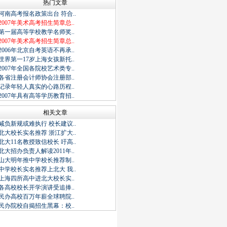
热门文章
河南高考报名政策出台 符合..
2007年美术高考招生简章总..
第一届高等学校教学名师奖..
2007年美术高考招生简章总..
2006年北京自考英语不再承..
世界第一17岁上海女孩新托..
2007年全国各院校艺术类专..
各省注册会计师协会注册部..
记录年轻人真实的心路历程..
2007年具有高等学历教育招..
相关文章
减负新规或难执行 校长建议..
北大校长实名推荐 浙江扩大..
北大11名教授致信校长 吁高..
北大招办负责人解读2011年..
山大明年推中学校长推荐制..
中学校长实名推荐上北大 我..
上海四所高中进北大校长实..
各高校校长开学演讲受追捧..
民办高校百万年薪全球聘院..
民办院校自揭招生黑幕：校..