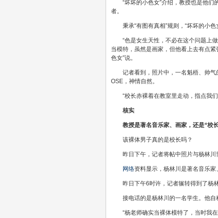
“坏坏的小色女”介绍，教授也是他
者。
秉承“有图有真相”规则，“坏坏的小
“色是女生天性，不必在这个问题上
当模特，虽然是画家，但他看上去有点紧
色女”说。
记者看到，照片中，一名魁梧、帅气
OSE，神情自然。
“校长赤裸着在教室里走动，指点我们
核实
教授是著名音乐家、画家，还是“校长
该裸体男子真的是校长吗？
昨日下午，记者将帖中照片与杨林川
网络
资料显示，杨林川是著名音乐家
昨日下午6时许，记者辗转得到了杨
接电话的是杨林川的一名学生。他自
“杨老师确实当裸体模特了，当时我在