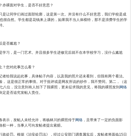
？赤裸面对学生，是否不好意思？
只是让同学们画过面部轮廓，这是第一次。并没有什么不好意思，我们学校是成
 也很自然。学生都是花钱来上课的，如果我不当人体模特，那不是浪费学生的学
特。
后是否尴尬？
是学习，是一门艺术。并且很多学生进修完后就不在本学校学习，没什么尴尬
上？您对此事怎么看？
记者给我说起此事，具体帖子内容，以及我的照片还未看到，但我有两个看法。
脸， 这是很正常的事情。对于批评或是网友所说的炒作，我不赞同。第二，（这
生七八位，没注意到有人拍下了我裸照，更未征求我的意见，将我的裸照发到
网络
决定是否追究发帖人责任。
春表示，发帖人未经允许，将杨林川的裸照传于
网络
，且带来了一定的负面影
格权一种，当事人可向发帖者提出索赔。
行政处罚。根据《治安处罚法》，经过公安部门调查属实后，发帖者将面临15日