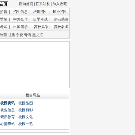
设为首页
|
联系站长
|
加入收藏
招聘
|
招生信息
|
培训招生
|
民办招生
学院
|
中外合作
|
自学考试
|
热点关注
考试
|
出国留学
|
高校风采
|
高校名师
陕西
甘肃
宁夏
青海
黑龙江
栏目导航
·
校园资讯
·
校园酷图
·
就业信息
·
校园剪影
·
素质教育
·
校园文化
·
心情驿站
·
校园一览