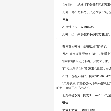
在他眼中，杨林川不像很多艺术家那
此外，他不愿多说，只是表示：“杨
网友
不是过了头，应是刚起头
此帖一出，果然引来不少网友“围观”
击。
有网友回帖称，他被彻底“雷”晕了。
网友“等待搓哥”调侃：“挺好，谁看上
“眼神很酷但还是带着几分忧郁，那几分忧
而“楼上总是在吵”则没那么幽默，
不过，也有人看好。网友“delani
“天涯偶最帅”更把杨林川裸体授课上
的新生事物正在茁壮成长。”
面对弹赞双方，网友“luoaizi145
调查
艺术归艺术，现实归现实