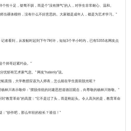
样个性十足，桀骜不驯，而是个“没有脾气”的人，对学生非常耐心、温和。
老师当裸体模特，没有什么不好意思的。大家都是成年人，都是为艺术学习。”
。记者看到，从发帖时起到下午7时许，短短3个半小时内，已有5355名网友点
这个帅哥赶紧约会。”
郁有艺术家气息。” 网友“hatenly”说。
他发帖直指，大学教授应该为人师表，怎么能在学生面前脱光呢？
u4”对杨林川表示敬仰：“摆脱传统的封建思想道德旧观念，向尊敬的杨林川致敬。”
升到“教育革命”的高度：“它不是过了头，而是刚起头。令人高兴的是，教育革命
6”质疑：“炒作吧，那么年轻的校长？谁信！”