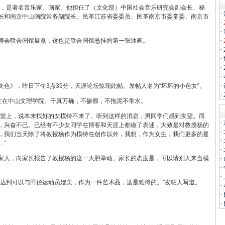
出生，是著名音乐家、画家。他担任了（文化部）中国社会音乐研究会副会长、秘
·
长和南京中山画院常务副院长。民革江苏省委委员、民革南京市委常委、南京市
·
·
博会联合国馆展览，这也是联合国馆悬挂的第一张油画。
·
·
·
·
·
色》，昨日下午3点39分，天涯论坛惊现此帖。发帖人名为“坏坏的小色女”。
·
·
发生在中山文理学院。千真万确，不掺假，不拖泥不带水。
课堂上，说本来找好的女模特不来了。听到这样的消息，男同学们感到失望。而
·
，兴奋不已。已经有不少女同学在博客和天涯上都做了表述，大致是对教授杨的
·
，我们当天除了将教授杨作为模特在创作以外，我想，作为女生，我们更多的是
·
…”
·
家人，向家长报告了教授杨的这一大胆举动。家长的态度是，可以请别人来当模
·
·
·
发达到可以与田径运动员媲美，作为一件艺术品，这是难得的。”发帖人写道。
·
·
·