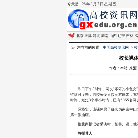
今天是
126 年 8 月 7 日 星 期 五
北京
天津
河北
湖南
山西
辽宁
吉林
福
您当前的位置：
中国高校资讯网
->
校
校长裸体
作者：本站 来源：河南
昨日下午3时许，网友“坏坏的小色
特临时没来，男校长便直接宽衣解带，充
时许，短短3个半小时内，已有5355名网
经核实，该裸体男子确实为南京中山
第一张油画。
接受商报记者采访时，杨林川说，他
教授其人