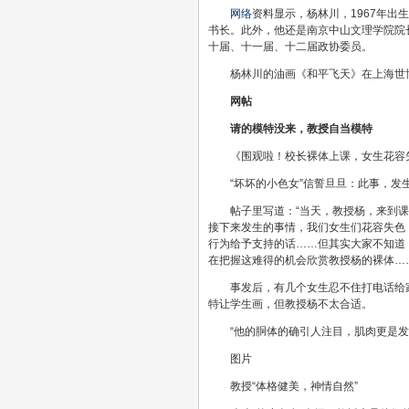
网络
资料显示，杨林川，1967年
书长。此外，他还是南京中山文理学院院
十届、十一届、十二届政协委员。
杨林川的油画《和平飞天》在上海世
网帖
请的模特没来，教授自当模特
《围观啦！校长裸体上课，女生花容失
“坏坏的小色女”信誓旦旦：此事，
帖子里写道：“当天，教授杨，来到
接下来发生的事情，我们女生们花容失色
行为给予支持的话……但其实大家不知道
在把握这难得的机会欣赏教授杨的裸体…
事发后，有几个女生忍不住打电话给
特让学生画，但教授杨不太合适。
“他的胴体的确引人注目，肌肉更是
图片
教授“体格健美，神情自然”