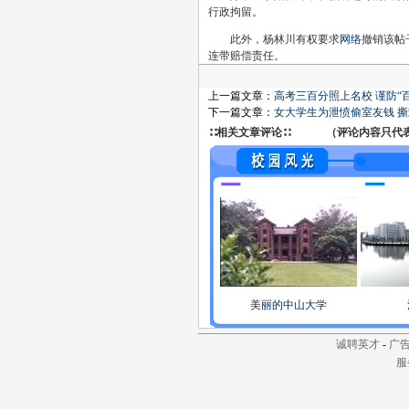
行政拘留。
此外，杨林川有权要求
网络
撤销该帖
连带赔偿责任。
上一篇文章：
高考三百分照上名校 谨防“
下一篇文章：
女大学生为泄愤偷室友钱 撕
∷相关文章评论∷ （评论内容只代表网
美丽的中山大学
诚聘英才
-
广
服务