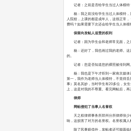
记者：之前是否给学生当过人体模特
杨：我之前没给学生当过人体模特，
人院校，上课的都是成年人，这很正常，
费吗？如果需要下次还会给学生当人体模
保留向发帖人追责的权利
记者：因为学生会和老师常见面，之
杨：还好了，我也画过我的老师。这
的。
记者：您是否知道您的裸照被传到网
杨：我也是下午才听到一家南京媒体
第一，我作为老师当人体模特，不觉得丢
事）莫名其妙，当时学生有20多位，女
上，这是对我的不尊重。看完网帖后，再
律师
网帖侵犯了当事人名誉权
天之权律师事务所郑州分所律师张少
响，这损害了对方的名誉权。名誉权属人
除了民事赔偿外，发帖者还可能面临