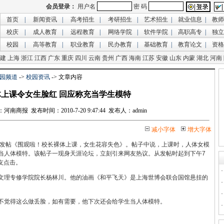
首页
|
新闻资讯
|
高考招生
|
考研招生
|
艺术招生
|
就业信息
|
教师
校庆
|
成人教育
|
远程教育
|
网络学院
|
软件学院
|
高职高专
|
独立
校园
|
高等教育
|
职业教育
|
民办教育
|
基础教育
|
教育论文
|
资格
建
上海
浙江
江西
广东
重庆
四川
云南
贵州
广西
海南
江苏
安徽
山东
内蒙
湖北
河南
园频道
->
校园资讯
-> 文章内容
上课令女生脸红 回应称充当学生模特
商报 发布时间：2010-7-20 9:47:44 发布人：admin
减小字体
增大字体
女”发帖《围观啦！校长裸体上课，女生花容失色》。帖子中说，上课时，人体女模
当人体模特。该帖子一现身天涯论坛，立刻引来网友热议。从发帖时起到下午7
友点击。
文理专修学院院长杨林川。他的油画《和平飞天》是上海世博会联合国馆悬挂的
不觉得这么做丢脸，如有需要，他下次还会给学生当人体模特。