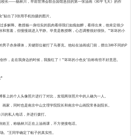
们的校长——杨林川，早前世博会联合国馆悬挂的第一张油画《和平飞天》的作
色女”贴出了3张用手机拍摄的图片。
做过多解释。教授杨一身结实的肌肉看得我们如痴如醉，看得出来，他肯定很少
张和害羞，但慢慢就进入平静。毕竟是教授啊，心态调整很好很快。”“坏坏的小
的男子赤身裸体，关键部位被打了马赛克。他站在油画或门前，摆出3种不同的P
创作，走在我身边的时候，我脸红了！”“坏坏的小色女”自称有些不好意思。
”
博客上的个人头像照片进行了对比，发现两张照片中的人确为一人。
、画家，同时也是南京中山文理学院院长和南京中山画院常务副院长。
林川的私人电话，并进行拨打。
称姓王，称杨林川正在上油画课，不方便接电话。
场。”王同学确定了帖子的真实性。