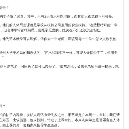
接受？
业的学子做了调查。其中，只有2人表示可以理解，而其他人都觉得不可接受。
，他们的人体写生课都是学校从模特公司雇用的职业模特。“这些模特可能一辈
说，但老师平常都很熟悉，要经常见面的，她实在不知道该怎么相处。
，他为艺术献身可以理解，但作为一个老师，应该引导一个学生怎么去欣赏他，
郑州大学美术系的陶乐认为：“艺术和现实不一样，可能大众接受不了，但用专
。”
“这只是艺术，时间长了就可以接受了。”廖东园说，如果把老师当成一幅画，就
。
吗？
述的帖子内容看，发帖人说话有些失实之处。那节课是在本周一，当时，我们请
在郊区，比较偏远，他未找到，错过了上课时间。本来询问学生是否愿意当人体
，由上课的另一位画家来指导学生画画。