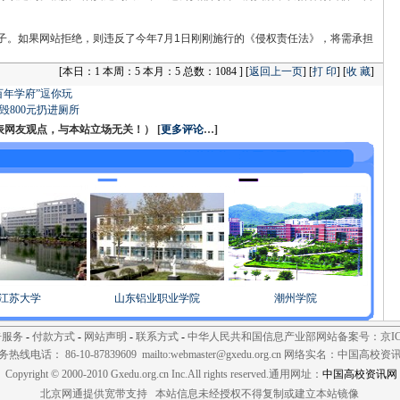
子。如果网站拒绝，则违反了今年7月1日刚刚施行的《侵权责任法》，将需承担
[
本日：1 本周：5 本月：5 总数：1084 ] [
返回上一页
] [
打 印
] [
收 藏
]
百年学府”逗你玩
毁800元扔进厕所
友观点，与本站立场无关！） [
更多评论
…]
江苏大学
山东铝业职业学院
潮州学院
告服务
-
付款方式
-
网站声明
-
联系方式
-
中华人民共和国信息产业部网站备案号：京ICP备
热线电话： 86-10-87839609 mailto:
webmaster@gxedu.org.cn
网络实名：
中国高校资
Copyright © 2000-2010 Gxedu.org.cn Inc.All rights reserved.通用网址：
中国高校资讯网
北京网通提供宽带支持 本站信息未经授权不得复制或建立本站镜像