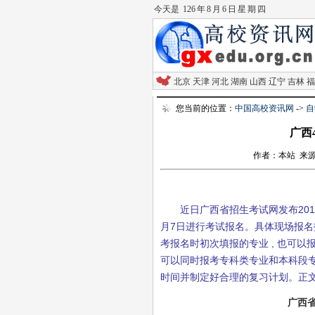
今天是
126 年 8 月 6 日 星 期 四
北京
天津
河北
湖南
山西
辽宁
吉林
福
您当前的位置：
中国高校资讯网
->
自
广西
作者：本站 来源：中
近日广西省招生考试网发布201
月7日进行考试报名。具体现场报
考报名时初次填报的专业 , 也可
可以同时报考专科类专业和本科段专
时间并制定好合理的复习计划。正
广西省