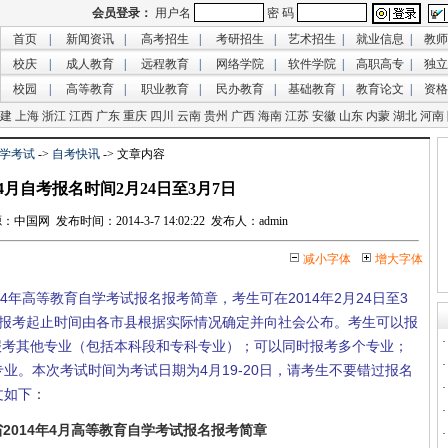
首页
|
新闻资讯
|
高考招生
|
考研招生
|
艺术招生
|
就业信息
|
教师
校庆
|
成人教育
|
远程教育
|
网络学院
|
软件学院
|
高职高专
|
独立
校园
|
高等教育
|
职业教育
|
民办教育
|
基础教育
|
教育论文
|
资格
建
上海
浙江
江西
广东
重庆
四川
云南
贵州
广西
海南
江苏
安徽
山东
内蒙
湖北
河南
学考试
->
自考快讯
-> 文章内容
4月自考报名时间2月24日至3月7日
国网 发布时间：2014-3-7 14:02:22 发布人：admin
减小字体
增大字体
4年高等教育自学考试报名报考简章，考生可在2014年2月24日至3
名报考起止时间由各市县根据实际情况确定并向社会公布。考生可以报
以报考其他专业（包括本科段和专科专业）；可以同时报考多个专业；
业。本次考试时间为考试日期为4月19-20日，请考生不要错过报名
文如下
：
2014年4月高等教育自学考试报名报考简章