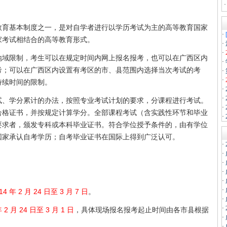
基本制度之一，是对自学者进行以学历考试为主的高等教育国家
·
家考试相结合的高等教育形式。
·
·
限制，考生可以在规定时间内网上报名报考，也可以在广西区内
·
考；可以在广西区内设置有考区的市、县范围内选择当次考试的考
·
·
持续时间的限制。
·
·
学分累计的办法，按照专业考试计划的要求，分课程进行考试。
·
合格证书，并按规定计算学分。全部课程考试（含实践性环节和毕业
·
要求者，颁发专科或本科毕业证书。符合学位授予条件的，由有学位
国家承认自考学历；自考毕业证书在国际上得到广泛认可。
·
·
·
·
·
·
14 年 2 月 24 日至 3 月 7 日
。
·
·
年 2 月 24 日至 3 月 1 日
，具体现场报名报考起止时间由各市县根据
·
·