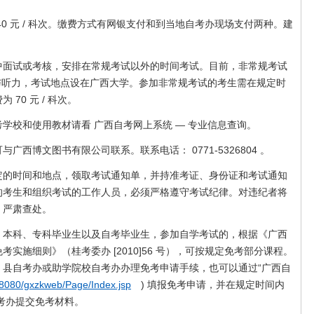
 元 / 科次。缴费方式有网银支付和到当地自考办现场支付两种。建
试或考核，安排在常规考试以外的时间考试。目前，非常规考试
2 口译与听力，考试地点设在广西大学。参加非常规考试的考生需在规定时
70 元 / 科次。
校和使用教材请看 广西自考网上系统 — 专业信息查询。
博文图书有限公司联系。联系电话： 0771-5326804 。
时间和地点，领取考试通知单，并持准考证、身份证和考试通知
的考生和组织考试的工作人员，必须严格遵守考试纪律。对违纪者将
》严肃查处。
科、专科毕业生以及自考毕业生，参加自学考试的，根据《广西
实施细则》（桂考委办 [2010]56 号），可按规定免考部分课程。
、县自考办或助学院校自考办办理免考申请手续，也可以通过“广西自
n:8080/gxzkweb/Page/Index.jsp
) 填报免考申请，并在规定时间内
考办提交免考材料。