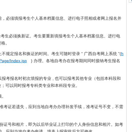
前，必须填报考生个人基本档案信息、进行电子照相或者网上报名并
老考生必须换新证。考生要重新填报考生个人基本档案信息、进行电
资格。
规定报名和换证的时间。考生可随时登录 “ 广西自考网上系统 ”(
h
Page/Index.jsp
) 办理。各地自考办在报考期间同时接纳考生报名
报考报名时初次填报的专业 , 也可以报考其他专业（包括本科段和
业；可以同时报考专科类专业和本科段专业。
项。
。准考证若遗失，应到当地自考办办理补发手续，准考证号不变，不需
身份证号和相片，即为以后毕业证上打印的个人身份信息和相片。如考
改的，应到当地自考办申请，填表上报审批后方可修改。