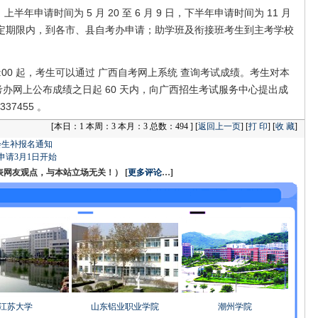
申请时间为 5 月 20 至 6 月 9 日，下半年申请时间为 11 月
考生在规定期限内，到各市、县自考办申请；助学班及衔接班考生到主考学校
日 8:00 起，考生可以通过 广西自考网上系统 查询考试成绩。考生对本
办网上公布成绩之日起 60 天内，向广西招生考试服务中心提出成
37455 。
[
本日：1 本周：3 本月：3 总数：494 ] [
返回上一页
] [
打 印
] [
收 藏
]
会生补报名通知
申请3月1日开始
友观点，与本站立场无关！） [
更多评论
…]
江苏大学
山东铝业职业学院
潮州学院