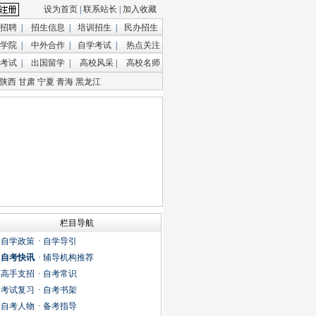
设为首页
|
联系站长
|
加入收藏
招聘
|
招生信息
|
培训招生
|
民办招生
学院
|
中外合作
|
自学考试
|
热点关注
考试
|
出国留学
|
高校风采
|
高校名师
陕西
甘肃
宁夏
青海
黑龙江
栏目导航
·
自学政策
·
自学导引
·
自考快讯
·
辅导机构推荐
·
高手支招
·
自考常识
·
考试复习
·
自考书架
·
自考人物
·
备考指导