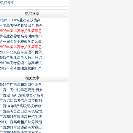
·
热门专业
热门文章
[推荐]
63.8％受访者认为高..
河南高考报名政策出台 符合..
2007年美术高考招生简章总..
学者建议异地高考时间表不..
第一届高等学校教学名师奖..
2007年美术高考招生简章总..
2006年北京自考英语不再承..
2012年浙江高考人数上升 录..
2012年高考必读：做高考试..
2012年高考生须注意的16个..
相关文章
2014年广西高职对口中职自..
广西一高中防早恋规定:男女..
广西5所高职院校联合小高考..
广西启动高考信息监控机制..
广西:今年5所高职院校单独..
广西高考英语口语考试新增..
广西2011年普通高校招生统..
2011广西高考相关加分照顾..
广西2011年普通高考方案出..
广西2011年普通高考方案出..