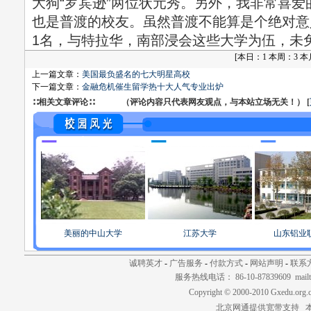
大狗“罗宾逊”两位状元秀。另外，我非常喜爱
也是普渡的校友。虽然普渡不能算是个绝对意
1名，与特拉华，南部浸会这些大学为伍，未
[
本日：1 本周：3 本月：
上一篇文章：
美国最负盛名的七大明星高校
下一篇文章：
金融危机催生留学热十大人气专业出炉
∷相关文章评论∷ （评论内容只代表网友观点，与本站立场无关！） [
美丽的中山大学
江苏大学
山东铝业
诚聘英才
-
广告服务
-
付款方式
-
网站声明
-
联系
服务热线电话： 86-10-87839609 mailt
Copyright © 2000-2010 Gxedu.org.
北京网通提供宽带支持 