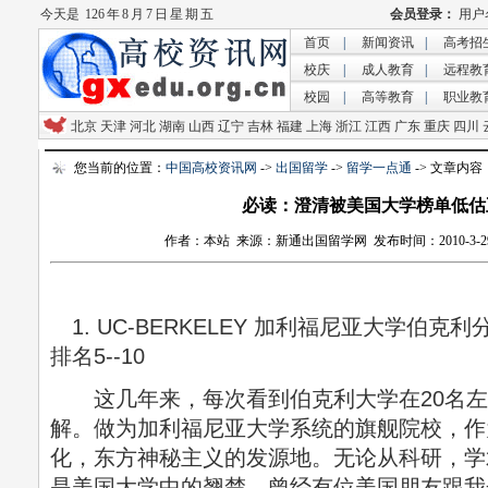
今天是
126 年 8 月 7 日 星 期 五
首页
|
新闻资讯
|
高考招
校庆
|
成人教育
|
远程教
校园
|
高等教育
|
职业教
北京
天津
河北
湖南
山西
辽宁
吉林
福建
上海
浙江
江西
广东
重庆
四川
您当前的位置：
中国高校资讯网
->
出国留学
->
留学一点通
-> 文章内容
必读：澄清被美国大学榜单低估
作者：本站 来源：新通出国留学网 发布时间：2010-3-29 15
1. UC-BERKELEY 加利福尼亚大学伯克利
排名5--10
这几年来，每次看到伯克利大学在20名左
解。做为加利福尼亚大学系统的旗舰院校，作
化，东方神秘主义的发源地。无论从科研，学
是美国大学中的翘楚。曾经有位美国朋友跟我开