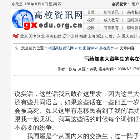
今天是
126 年 8 月 6 日 星 期 四
首页
|
新闻资讯
|
高考招
校庆
|
成人教育
|
远程教
校园
|
高等教育
|
职业教
北京
天津
河北
湖南
山西
辽宁
吉林
福建
上海
浙江
江西
广东
重庆
四川
您当前的位置：
中国高校资讯网
->
出国留学
->
身在海外
-> 文章内容
写给加拿大留学生的实在
作者：佚名 来源：转载 发布时间：2008-5-5 17:09
说实话，这些话我只敢在这里发，因为这里大
还有些共同语言，如果这些话在一些四五十岁
会被骂死。如果这里有老移民看到了我的话就
跟我一般见识。我写这些话的时候每个词都仔
不必要的纷争。
我同屋是个从国内来的交换生，过一阵子