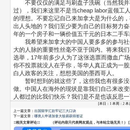
不要仅仅的满足与刷盘子洗碗（当然我并
过），我们来这里不是当cheap labor蓝
的理想。不要忘记自己来加拿大是为什么的，
出人头地的？我们至少要为自己的目标努力奋
年的一个房子和一辆价值五千元的日本二手车
我希望来加拿大的中国人要多多的参与社
大的人脉的重要性丝毫不亚于国内。将来我们
选举，17年前多少人为了这张选票而撒血广
你不投票就没人在乎你，等华人真正成为一股
白人政客的关注，想想美国的墨西哥人。
暂时想到的就这些了，这些我也有很多没
做。中国人在海外的现状是靠我们自己来改变
人都过的比我们快乐？我们是不是也该反思一
[
本日：1 本周：2 本月：
上一篇文章：
出国留学汇款牢记三大口诀
下一篇文章：
哪类人申请加拿大较易获得签证
∷相关文章评论∷ （评论内容只代表网友观点，与本站立场无关！） [