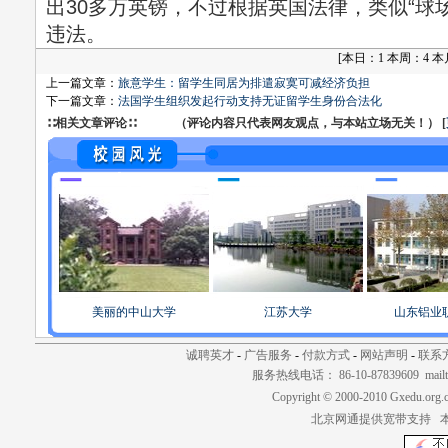
出30多万英镑，不过根据英国法律，类似“球
违法。
[
本日：1 本周：4 本月：
上一篇文章：
旅意学生：留学生同居为排遣寂寞可减经济负担
下一篇文章：
法国学生组织发起行动支持无证留学生身份合法化
∷相关文章评论∷ （评论内容只代表网友观点，与本站立场无关！） [
美丽的中山大学
江苏大学
山东铝业
诚聘英才
-
广告服务
-
付款方式
-
网站声明
-
联系
服务热线电话： 86-10-87839609 mailt
Copyright © 2000-2010 Gxedu.org.
北京网通提供宽带支持 