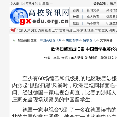
今天是
126 年 8 月 10 日 星 期 一
首页
|
新闻资讯
|
高考招
校庆
|
成人教育
|
远程教
校园
|
高等教育
|
职业教
北京
天津
河北
湖南
山西
辽宁
吉林
福建
上海
浙江
江西
广东
重庆
四川
您当前的位置：
中国高校资讯网
->
出国留学
->
留学资讯
-> 文章内容
欧洲扫赌牵出旧案 中国留学生英伦
作者：本站 来源：东方早报 发布时间：2009-12-2 14:3
至少有60场德乙和低级别的地区联赛涉嫌
内掀起“抓赌扫黑”风暴时，欧洲足坛同样面
闻。经过德国一家电视台调查，比赛的涉赌人
庄家充当现场观察员的中国留学生。
德国一家电视台找到了一名在德国读书的
林的中国留学生透露，他会在一些比赛中负责