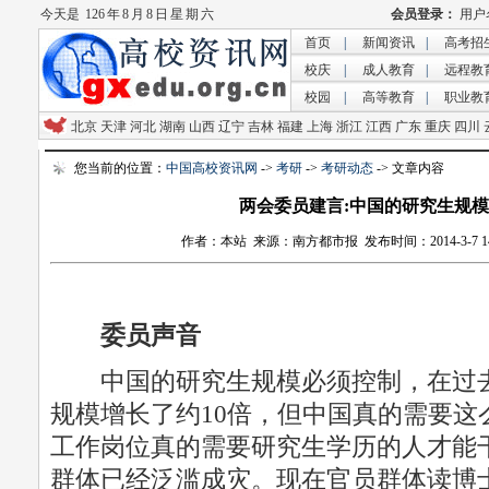
今天是
126 年 8 月 8 日 星 期 六
首页
|
新闻资讯
|
高考招
校庆
|
成人教育
|
远程教
校园
|
高等教育
|
职业教
北京
天津
河北
湖南
山西
辽宁
吉林
福建
上海
浙江
江西
广东
重庆
四川
您当前的位置：
中国高校资讯网
->
考研
->
考研动态
-> 文章内容
两会委员建言:中国的研究生规
作者：本站 来源：南方都市报 发布时间：2014-3-7 14:4
委员声音
中国的研究生规模必须控制，在过去
规模增长了约10倍，但中国真的需要这
工作岗位真的需要研究生学历的人才能
群体已经泛滥成灾。现在官员群体读博