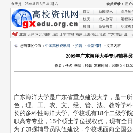
今天是
126 年 8 月 8 日 星 期 六
首页
|
新闻资讯
|
高考招
校庆
|
成人教育
|
远程教
校园
|
高等教育
|
职业教
北京
天津
河北
湖南
山西
辽宁
吉林
福建
上海
浙江
江西
广东
重庆
四川
您当前的位置：
中国高校资讯网
->
招聘
->
最新招聘
-> 文章内容
2009年广东海洋大学专职辅导
作者：佚名 来源：转载 发布时间：2009-5-4 13:52
广东海洋大学是广东省重点建设大学，是一所
色，理、工、农、文、经、管、法、教等学科
长的多科性海洋大学。学校现有18个二级学院
职高专专业，15个硕士学位授权点，现有全日
为了加强辅导员队伍建设，学校现面向全国公