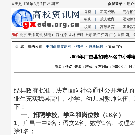
今天是
126 年 8 月 7 日 星 期 五
首页
|
新闻资讯
|
高考招
校庆
|
成人教育
|
远程教
校园
|
高等教育
|
职业教
北京
天津
河北
湖南
山西
辽宁
吉林
福建
上海
浙江
江西
广东
重庆
四川
您当前的位置：
中国高校资讯网
->
招聘
->
最新招聘
-> 文章内容
2008年广昌县招聘26名中小学
作者：佚名 来源：转载 发布时间：2008-8-20 14:28
经县政府批准，决定面向社会通过公开考试的
业生充实我县高中、小学、幼儿园教师队伍。
下：
一、
招聘学校、学科和岗位数（
26名
）
1、广昌一中9名：语文2名、数学1名、物理2
治1名；