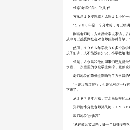
难忘“老师怕学生”的时代
方永昌１９岁就成为原铁１１小的一
“１９６６年是一个分水岭，可以很
刚当老师时，方永昌经常去家访，多
从中可以感受到社会对老师的那种尊敬。”
然而，１９６６年学校３０多个教学
孩子们讲，人不能没有知识，小学教给他
但是，方永昌和他的同事们还是都受
水壶，一次壶里的水被学生倒掉，竟然被
老师地位的降低也影响到了方永昌的
“不是没想过转行，但是我对这一行
下来了。
从１９７８年开始，方永昌所带的班
郑师附小分校老师孙凤梅（１９６８
教师地位“步步高”
“从过教师节以来，哪一年我都没有