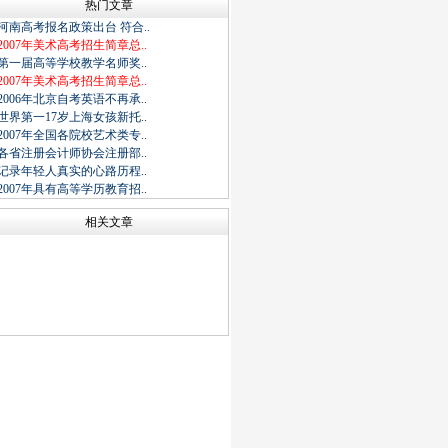
热门文章
河南高考报名政策出台 符合..
2007年美术高考招生简章总..
第一届高等学校教学名师奖..
2007年美术高考招生简章总..
2006年北京自考英语不再承..
世界第一17岁上海女孩新托..
2007年全国各院校艺术类专..
各省注册会计师协会注册部..
记录年轻人真实的心路历程..
2007年具有高等学历教育招..
相关文章