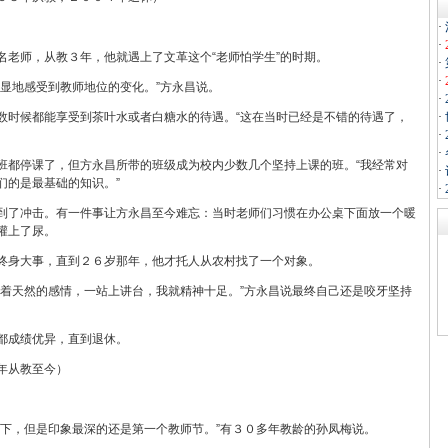
·
·
名老师，从教３年，他就遇上了文革这个“老师怕学生”的时期。
·
·
明显地感受到教师地位的变化。”方永昌说。
·
数时候都能享受到茶叶水或者白糖水的待遇。“这在当时已经是不错的待遇了，
·
·
·
班都停课了，但方永昌所带的班级成为校内少数几个坚持上课的班。“我经常对
·
们的是最基础的知识。”
·
到了冲击。有一件事让方永昌至今难忘：当时老师们习惯在办公桌下面放一个暖
灌上了尿。
终身大事，直到２６岁那年，他才托人从农村找了一个对象。
有着天然的感情，一站上讲台，我就精神十足。”方永昌说最终自己还是咬牙坚持
都成绩优异，直到退休。
年从教至今）
落下，但是印象最深的还是第一个教师节。”有３０多年教龄的孙凤梅说。