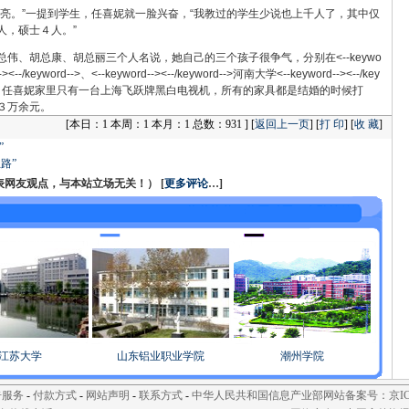
敞亮。”一提到学生，任喜妮就一脸兴奋，“我教过的学生少说也上千人了，其中仅
人，硕士４人。”
伟、胡总康、胡总丽三个人名说，她自己的三个孩子很争气，分别在<--keywo
><--/keyword-->、<--keyword--><--/keyword-->河南大学<--keyword--><--/key
就读。任喜妮家里只有一台上海飞跃牌黑白电视机，所有的家具都是结婚的时候打
３万余元。
[
本日：1 本周：1 本月：1 总数：931 ] [
返回上一页
] [
打 印
] [
收 藏
]
”
路”
友观点，与本站立场无关！） [
更多评论
…]
江苏大学
山东铝业职业学院
潮州学院
告服务
-
付款方式
-
网站声明
-
联系方式
-
中华人民共和国信息产业部网站备案号：京ICP备