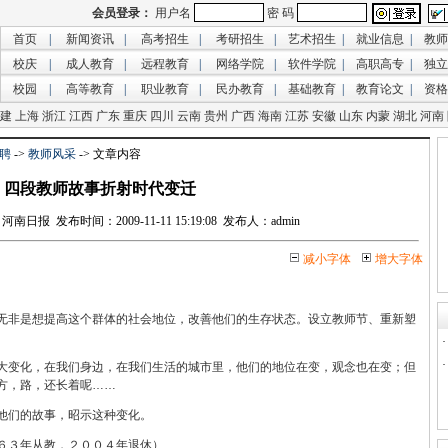
首页
|
新闻资讯
|
高考招生
|
考研招生
|
艺术招生
|
就业信息
|
教师
校庆
|
成人教育
|
远程教育
|
网络学院
|
软件学院
|
高职高专
|
独立
校园
|
高等教育
|
职业教育
|
民办教育
|
基础教育
|
教育论文
|
资格
建
上海
浙江
江西
广东
重庆
四川
云南
贵州
广西
海南
江苏
安徽
山东
内蒙
湖北
河南
聘
->
教师风采
-> 文章内容
四段教师故事折射时代变迁
报 发布时间：2009-11-11 15:19:08 发布人：admin
减小字体
增大字体
无非是想提高这个群体的社会地位，改善他们的生存状态。设立教师节、重新塑
。
大变化，在我们身边，在我们生活的城市里，他们的地位在变，观念也在变；但
方，路，还长着呢……
他们的故事，昭示这种变化。
６３年从教，２００４年退休）