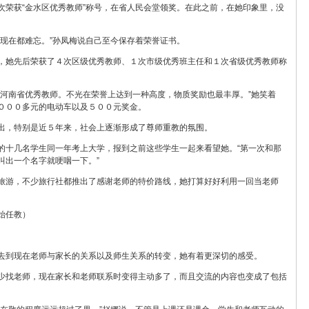
次荣获“金水区优秀教师”称号，在省人民会堂领奖。在此之前，在她印象里，没
，现在都难忘。”孙凤梅说自己至今保存着荣誉证书。
，她先后荣获了４次区级优秀教师、１次市级优秀班主任和１次省级优秀教师称
名河南省优秀教师。不光在荣誉上达到一种高度，物质奖励也最丰厚。”她笑着
０００多元的电动车以及５００元奖金。
出，特别是近５年来，社会上逐渐形成了尊师重教的氛围。
的十几名学生同一年考上大学，报到之前这些学生一起来看望她。“第一次和那
叫出一个名字就哽咽一下。”
旅游，不少旅行社都推出了感谢老师的特价路线，她打算好好利用一回当老师
始任教）
去到现在老师与家长的关系以及师生关系的转变，她有着更深切的感受。
少找老师，现在家长和老师联系时变得主动多了，而且交流的内容也变成了包括