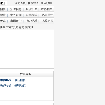
设为首页
|
联系站长
|
加入收藏
招聘
|
招生信息
|
培训招生
|
民办招生
学院
|
中外合作
|
自学考试
|
热点关注
考试
|
出国留学
|
高校风采
|
高校名师
陕西
甘肃
宁夏
青海
黑龙江
栏目导航
·
教师风采
·
最新招聘
·
教师专题
·
招聘动态