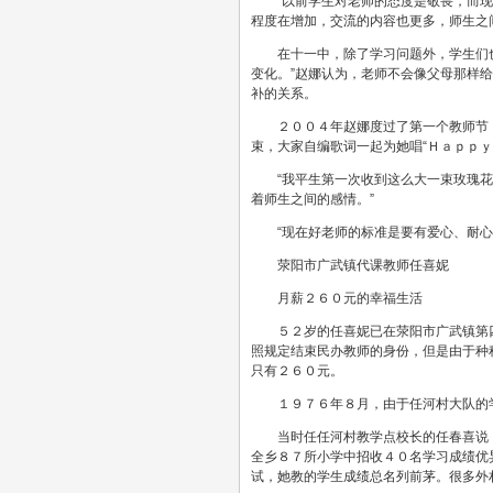
“以前学生对老师的态度是敬畏，而
程度在增加，交流的内容也更多，师生之
在十一中，除了学习问题外，学生们
变化。”赵娜认为，老师不会像父母那样
补的关系。
２００４年赵娜度过了第一个教师节
束，大家自编歌词一起为她唱“Ｈａｐｐｙ
“我平生第一次收到这么大一束玫瑰
着师生之间的感情。”
“现在好老师的标准是要有爱心、耐心
荥阳市广武镇代课教师任喜妮
月薪２６０元的幸福生活
５２岁的任喜妮已在荥阳市广武镇第
照规定结束民办教师的身份，但是由于种
只有２６０元。
１９７６年８月，由于任河村大队的
当时任任河村教学点校长的任春喜说
全乡８７所小学中招收４０名学习成绩优
试，她教的学生成绩总名列前茅。很多外