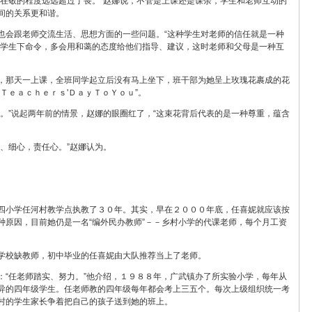
现在敬的程度远远超过了畏。”赵娜说，不管是上课还是课余，学生和老师互动的
间的关系更和谐。
也会跟老师交流生活、思想方面的一些问题。“这种学生对老师的信任就是一种
给学生下命令，多会用和蔼的态度给他们指导、建议，这时老师和父母是一种互
，那天一上课，全班同学起立后没有马上坐下，班干部为她呈上玫瑰花裹成的花
Ｔｅａｃｈｅｒｓ'ＤａｙＴｏＹｏｕ”。
花。”说起两年前的情景，赵娜的眼圈红了，“这束花背后代表的是一种尊重，蕴含
、细心，责任心。”赵娜认为。
四小学任河村教学点执教了３０年。其实，早在２０００年底，任喜妮就应该按
种原因，目前她仍是一名“编外民办教师”－－乡村小学的代课老师，每个月工资
学校缺教师，初中毕业的任喜妮由大队推荐当上了老师。
：“任老师踏实、努力。”他介绍，１９８８年，广武镇办了所实验小学，每年从
异的四年级学生。任老师教的四年级每年都会考上三五个。每次上级组织统一考
村的学生家长争着把自己的孩子送到她的班上。