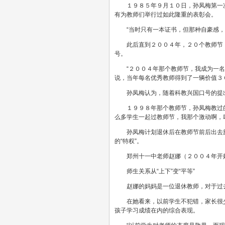
１９８５年９月１０日，孙凤梅第一
有为教师们举行过如此隆重的表彰会。
“当时只有一本证书，但那种自豪感
此后直到２００４年，２０个教师节
号。
“２００４年那个教师节，我成为一
说，当年每名优秀教师得到了一辆价值３
孙凤梅认为，随着科教兴国口号的提
１９９８年那个教师节，孙凤梅教过
么多学生一起过教师节，我那个激动啊，
孙凤梅计划退休后在教师节前后出去
的“特权”。
郑州十一中老师赵娜（２００４年开
师生关系从“上下”变“平等”
赵娜的妈妈是一位退休教师，对于过
在她看来，以前学生不犯错，家长很
孩子学习成绩在内的综合表现。