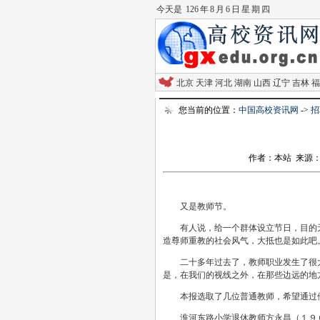
今天是
126 年 8 月 6 日 星 期 四
北京
天津
河北
湖南
山西
辽宁
吉林
福
您当前的位置：
中国高校资讯网
->
招
作者：本站 来源：河南日
又是教师节。
有人说，给一个群体设立节日，目的
造尊师重教的社会风气，大抵也是如此吧
二十多年过去了，教师职业发生了很
是，在我们的视线之外，在那些边远的地
本报选取了几位普通教师，希望通过
淮河东路小学退休教师方永昌（１９