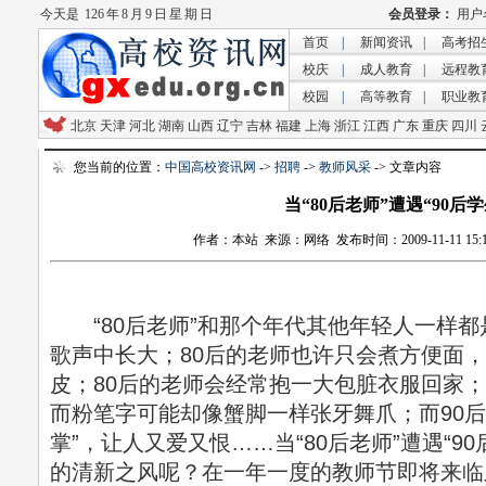
今天是
126 年 8 月 9 日 星 期 日
首页
|
新闻资讯
|
高考招
校庆
|
成人教育
|
远程教
校园
|
高等教育
|
职业教
北京
天津
河北
湖南
山西
辽宁
吉林
福建
上海
浙江
江西
广东
重庆
四川
您当前的位置：
中国高校资讯网
->
招聘
->
教师风采
-> 文章内容
当“80后老师”遭遇“90后学
作者：本站 来源：网络 发布时间：2009-11-11 15:18
“80后老师”和那个年代其他年轻人一样都
歌声中长大；80后的老师也许只会煮方便面
皮；80后的老师会经常抱一大包脏衣服回家；
而粉笔字可能却像蟹脚一样张牙舞爪；而90后
掌”，让人又爱又恨……当“80后老师”遭遇“9
的清新之风呢？在一年一度的教师节即将来临之