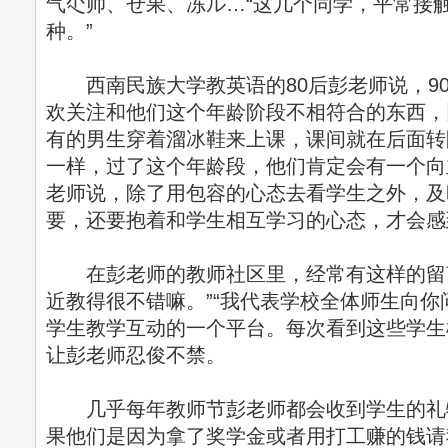
气尐帅、ぜ果、冻ル…“这几个同学，平常接
种。”
西南民族大学教英语的80后彭老师说，9
欢关注和他们这个年龄阶段不相符合的东西，比如
有的男生穿着溜冰鞋来上课，课间就在后面转圈
一样，过了这个年龄段，他们肯定会有一个向
老师说，除了用包容的心态去看学生之外，及
要，还要抱着和学生相互学习的心态，才会感到
在彭老师的教师社区里，经常有这样的留言
近教得很不错嘛。”“我代表学校全体师生向你
学生教学互动的一个平台。每次看到这些学生
让彭老师忍俊不禁。
几乎每年教师节彭老师都会收到学生的礼物
果他们是因为拿了奖学金或者用打工赚的钱请