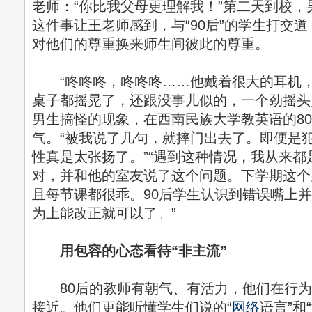
老师：“你比我父母更理解我！”第二天到校
这件事让王老师感到，与“90后”的学生打交
对他们的尊重换来师生间彼此的尊重。
“咚咚咚，咚咚咚……他戴着很大的耳机，
桌子都摇晃了，还跟没事儿似的，一个劲摇头
男生搞怪的现象，在西南民族大学教英语的8
气。“被我说了几句，就摔门出去了。即便是
性真是太张扬了。”“遇到这种情况，我从来
对，并和他的室友说了这个问题。下学期这个
且每节课都很乖。90后学生认识到错误嘴上
为上能改正就可以了。”
用包容的心态看待“非主流”
80后的教师有朝气、有活力，他们在行为
接近。他们更能听懂学生们说的“
网络
语言”和