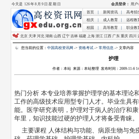
今天是
126 年 8 月 9 日 星 期 日
首页
|
新闻资讯
|
高考招
校庆
|
成人教育
|
远程教
校园
|
高等教育
|
职业教
北京
天津
河北
湖南
山西
辽宁
吉林
福建
上海
浙江
江西
广东
重庆
四川
您当前的位置：
中国高校资讯网
->
资格考试
->
常用信息
-> 文章内容
护理
作者：本站 来源：本站整理 发布时间：2009-11-6 14:3
热门分析 本专业培养掌握护理学的基本理论
工作的高级技术应用型专门人才。毕业生具有
能。医学研究表明，护理对于病人的治疗和康复
年里，知识技能过硬的护理人才将备受青睐。
主要课程 人体结构与功能、病原生物与免
础、药理学基础、护理学基础、内科护