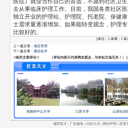
医院）就业当作自己的首选，不愿到社区卫生
去从事临床护理工作。目前，我国各类社区医
独立开业的护理站、护理院、托老院、保健康
士需求量逐渐增加。如果能转变观念，护理专
比较好的。
[
本日：1 本周：1 本月：
上一篇文章：
酒店管理
下一篇文章：
通信技术
∷相关文章评论∷ （评论内容只代表网友观点，与本站立场无关！） [
美丽的中山大学
江苏大学
山东铝业
诚聘英才
-
广告服务
-
付款方式
-
网站声明
-
联系