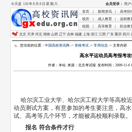
今天是
126 年 8 月 8 日 星 期 六
首页
|
新闻资讯
|
高考招
校庆
|
成人教育
|
远程教
校园
|
高等教育
|
职业教
北京
天津
河北
湖南
山西
辽宁
吉林
福建
上海
浙江
江西
广东
重庆
四川
您当前的位置：
中国高校资讯网
->
资格考试
->
常用信息
-> 文章内容
高水平运动员高考报考攻
作者：本站 来源：北京考试报 发布时间：2009-11-6 10:
哈尔滨工业大学、哈尔滨工程大学等高校近日
动员测试方案，有意参加的考生要注意，高水
试、高考等几个环节，才能被高校顺利录取。
报名 符合条件才行