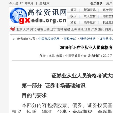
今天是
126 年 8 月 8 日 星 期 六
首页
|
新闻资讯
|
高考招
校庆
|
成人教育
|
远程教
校园
|
高等教育
|
职业教
北京
天津
河北
湖南
山西
辽宁
吉林
福建
上海
浙江
江西
广东
重庆
四川
您当前的位置：
中国高校资讯网
->
资格考试
->
财经会计类
->
证券从业
2010年证券业从业人员资格
作者：本站 来源：中国证券业协会 发布时间：2010-7-1 9:
证券业从业人员资格考试大纲
第一部分 证券市场基础知识
目的与要求
本部分内容包括股票、债券、证券投资基
定义、性质、特征、分类；金融期权、金融期