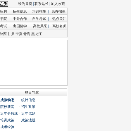
设为首页
|
联系站长
|
加入收藏
招聘
|
招生信息
|
培训招生
|
民办招生
学院
|
中外合作
|
自学考试
|
热点关注
考试
|
出国留学
|
高校风采
|
高校名师
陕西
甘肃
宁夏
青海
黑龙江
栏目导航
·
成教动态
·
统计信息
·
院校新闻
·
招生政策
·
近年分数线
·
近年试题
·
培训政策
·
政策法规
·
成考经验