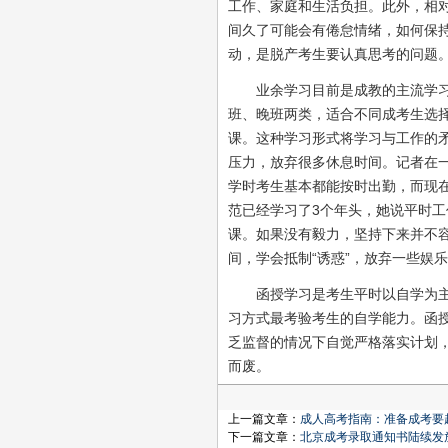
工作、家庭和生活负担。此外，相
间久了可能会有倦怠情绪，如何保
动，是脱产考生要认真思考的问题
业余学习目前是成教的主流学习形
班、晚班两类，适合不同成考生选
课。这种学习形式将学习与工作的
压力，放弃很多休息时间。记者在
学时考生基本都能按时出勤，而现
范已经学习了3个年头，她说平时
课。如果没有毅力，坚持下来并不
间，学会抵制“诱惑”，放弃一些娱
函授学习是考生平时以自学为主，
习方式最考验考生的自学能力。函
乏监督的情况下自觉严格落实计划
而废。
上一篇文章：
成人高考指南：准备成考要
下一篇文章：
北京成考录取通知书陆续发