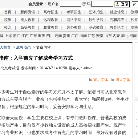
首页
|
新闻资讯
|
高考招生
|
考研招生
|
艺术招生
|
就业信息
|
教师
校庆
|
成人教育
|
远程教育
|
网络学院
|
软件学院
|
高职高专
|
独立
校园
|
高等教育
|
职业教育
|
民办教育
|
基础教育
|
教育论文
|
资格
建
上海
浙江
江西
广东
重庆
四川
云南
贵州
广西
海南
江苏
安徽
山东
内蒙
湖北
河南
人教育
->
成教动态
-> 文章内容
指南：入学前先了解成考学习方式
考试报 发布时间：2014-3-7 14:10:50 发布人：admin
减小字体
增大字体
考生对于自己选择的学习方式并不太了解。记者日前从北京教育
习方式主要有脱产、业余（包括半脱产、夜大学）和函授3种。考生对
准备，根据规定的学习时间，妥善安排学习与生活。
全天面授，学生主要在校上课，有专门教师授课。普通高校的成
停招脱产生，目前仅有少数独立设置的成人高校招收脱产生。脱产学
学习专业知识，但也要求成考生有充足的学习时间，最好没有过多的