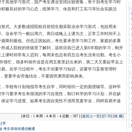
对于其他学习形式，脱产考生课业安排比较密集，有个别考生学习时
持积极良好的学习心态，统筹学习、休息和打工实习等社会实践活
·
。
·
·
式。大多数成招院校目前招生都采取业余学习形式，包括周末
·
择。业余学习一般以周六、周日或晚上上课为主，正常工作时间不上
·
·
矛盾降到最低。但也正因如此，考生要承受学习和工作、家庭的多重
·
一所成人院校的班级里了解到，该班目前已进入第5学期的学习，刚开
·
在上课时却常有人迟到，每周末也总有四五位考生没有出勤。考生小
·
·
工作很忙，很多时候作业是在周五夜里赶出来的，第二天又要起早去上
容易。在学习过程中，考生不但要学习知识，还要学习妥善管理时
乐，更要学会劳逸结合，不要因劳累而影响身体。
·
·
学校有计划地指导考生自学，同时组织一定的面授辅导。这种学
·
·
授学习要求考生有很强的学习自觉性，制订科学的学习计划，并在缺
·
，保证学习进度。如果考生因自觉性不强而荒废学业，同样容易半途
·
·
·
[
本日：1 本周：4 本月：4 总数：587 ] [
返回上一页
] [
打 印
] [
收 藏
]
·
赶早
·
放 考生请保持通信畅通