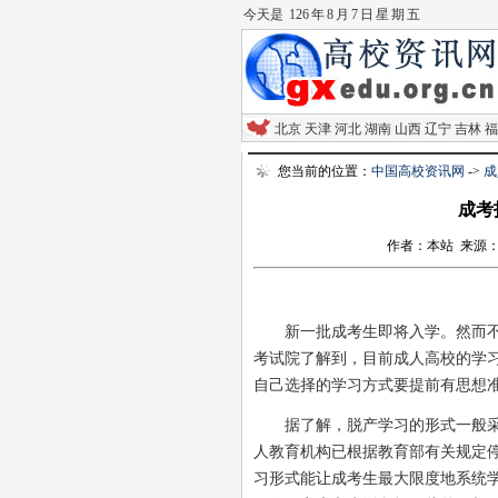
今天是
126 年 8 月 7 日 星 期 五
北京
天津
河北
湖南
山西
辽宁
吉林
福
您当前的位置：
中国高校资讯网
->
成
成考
作者：本站 来源：北京
新一批成考生即将入学。然而不少
考试院了解到，目前成人高校的学
自己选择的学习方式要提前有思想
据了解，脱产学习的形式一般采取
人教育机构已根据教育部有关规定
习形式能让成考生最大限度地系统