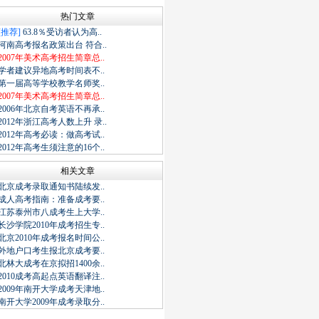
热门文章
[推荐]
63.8％受访者认为高..
河南高考报名政策出台 符合..
2007年美术高考招生简章总..
学者建议异地高考时间表不..
第一届高等学校教学名师奖..
2007年美术高考招生简章总..
2006年北京自考英语不再承..
2012年浙江高考人数上升 录..
2012年高考必读：做高考试..
2012年高考生须注意的16个..
相关文章
北京成考录取通知书陆续发..
成人高考指南：准备成考要..
江苏泰州市八成考生上大学..
长沙学院2010年成考招生专..
北京2010年成考报名时间公..
外地户口考生报北京成考要..
北林大成考在京拟招1400余..
2010成考高起点英语翻译注..
2009年南开大学成考天津地..
南开大学2009年成考录取分..