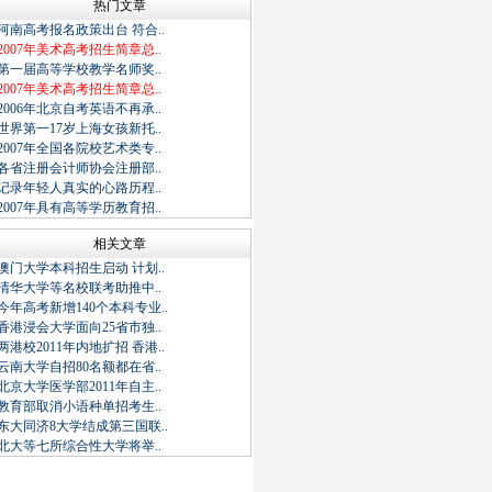
热门文章
河南高考报名政策出台 符合..
2007年美术高考招生简章总..
第一届高等学校教学名师奖..
2007年美术高考招生简章总..
2006年北京自考英语不再承..
世界第一17岁上海女孩新托..
2007年全国各院校艺术类专..
各省注册会计师协会注册部..
记录年轻人真实的心路历程..
2007年具有高等学历教育招..
相关文章
澳门大学本科招生启动 计划..
清华大学等名校联考助推中..
今年高考新增140个本科专业..
香港浸会大学面向25省市独..
两港校2011年内地扩招 香港..
云南大学自招80名额都在省..
北京大学医学部2011年自主..
教育部取消小语种单招考生..
东大同济8大学结成第三国联..
北大等七所综合性大学将举..