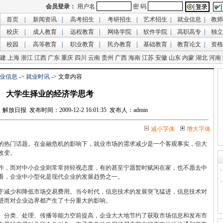
首页
|
新闻资讯
|
高考招生
|
考研招生
|
艺术招生
|
就业信息
|
教师
校庆
|
成人教育
|
远程教育
|
网络学院
|
软件学院
|
高职高专
|
独立
校园
|
高等教育
|
职业教育
|
民办教育
|
基础教育
|
教育论文
|
资格
建
上海
浙江
江西
广东
重庆
四川
云南
贵州
广西
海南
江苏
安徽
山东
内蒙
湖北
河南
业信息
->
就业时讯
-> 文章内容
大学生择业的经济学思考
日报 发布时间：2009-12-2 16:01:35 发布人：admin
减小字体
增大字体
热门话题。在金融危机的影响下，就业市场的需求减少是一个客观事实，但大
改变。
，而对中小企业则常常持轻视态度，有的甚至宁愿暂时赋闲在家，也不愿去中
看，企业中小型化是现代企业的发展趋势之一。
减少和降低市场交易费用。当今时代，信息技术的发展突飞猛进，信息技术对
进而对企业边界都产生了十分重大的影响。
、分类、处理、传播等能力空前提高，企业大大地节约了获取市场信息和发布市