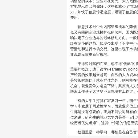
场信息的成本。企业可在更为广大的范围
实地显示自己的偏好，这些都减少了市场
力，加快了信息传递速度，增强了信息的
费用。
信息技术对企业内部组织成本的降低，
低又有限制企业规模扩张的倾向。因为既
响决定了企业边界的最终移动方向。一般
终有缩小的趋势。如现今出现了不少中小
营活动和进行市场交易。这里出现了市场
业观是应该重新审视的。
宁愿暂时赋闲在家，也不愿“低就”的择
重要的概念：边干边学(learning b
产经营的效率越来越高，自己的人力资本
是较长时期处于就业群体之外，则可能在
机会，就业竞争力急剧下降，其原有人力
脱离工作甚至大学毕业后就没有工作过，
有的大学生打算在家复习一年，明年去
学习毕竟属于同质性学习，而就业岗位上
生都是没有必要的，正如不能说对所有的
位来说，研究生的就业竞争力是否一定比本
经历者优先考虑”，这其中传递的信息应
校园里是一种学习，哪怕是在自己暂时