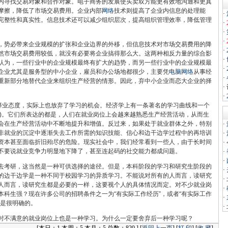
内寻找交易对象和合作对象。电子商务的发展使买卖双方能更有效地沟通和更真
摩擦，降低了市场交易费用。企业内部
网络
技术则提高了企业内信息的处理能
·
完整性和真实性。信息技术还可以减少组织层次，提高组织管理效率，降低管理
·
·
·
势必带来企业规模的扩张和企业边界的外移，但信息技术对市场交易费用的降
·
然市场交易费用较低，就没有必要将企业搞得那么大。这两种相反力量的综合影
·
认为，一些行业中的企业规模最终有扩大的趋势，而另一些行业中的企业规模最
·
企业尤其是服务型的中小企业，雇员和办公场地都很少，主要凭
电脑
网络
从事经
·
重新部分地替代企业来组织生产经营的情形。因此，弃中小企业而恋大企业的择
·
·
业态度，实际上也放弃了学习的机会。经济学上有一条著名的学习曲线和一个
y doing)。它们所表达的都是，人们在就业岗位上会越来越熟悉生产经营活动，从而生
会在生产经营活动中不断地提升和增值。反过来，如果处于就业群体之外，特别
·
非就业的沉淀中逐渐失去工作所需的知识技能、信心和边干边学过程中的再培训
·
资本甚至面临折旧殆尽的危险。现实社会中，我们经常看到一些人，由于长时间
·
不要说就业竞争力明显地下降了，甚至连起码的社交能力都成问题。
·
·
考研，这当然是一种可供选择的途径。但是，本科阶段的学习和研究生阶段的
·
的边干边学是一种不同于校园学习的异质学习。不能说对所有的人而言，读研究
·
人而言，读研究生都是必要的一样，这要视个人的具体情况而定。对不少就业岗
·
科生强？现在许多公司的招聘条件之一为“有实际工作经历”，或者“有实际工作
·
该是很明确的。
·
不满意的就业岗位上也是一种学习。为什么一定要舍弃后一种学习呢？