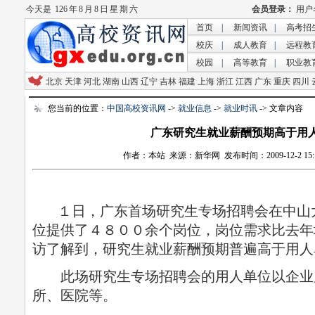
今天是
126 年 8 月 8 日 星 期 六
首页
|
新闻资讯
|
高考招
校庆
|
成人教育
|
远程教
校园
|
高等教育
|
职业教
北京
天津
河北
湖南
山西
辽宁
吉林
福建
上海
浙江
江西
广东
重庆
四川
您当前的位置：
中国高校资讯网
->
就业信息
->
就业时讯
-> 文章内容
广东研究生就业薪酬预期高于用
作者：本站 来源：新华网 发布时间：2009-12-2 15:1
１日，广东首场研究生专场招聘会在中山
位提供了４８００余个岗位，岗位需求比去年
访了解到，研究生就业薪酬预期普遍高于用人
此场研究生专场招聘会的用人单位以企业
所、医院等。