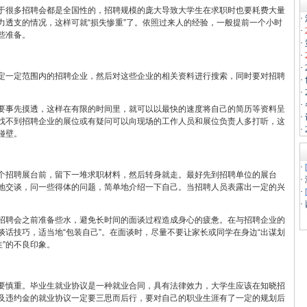
很多招聘会都是全国性的，招聘规模的庞大导致大学生在求职时也要耗费大量
·
力透支的情况，这样可就“损失惨重”了。依照过来人的经验，一般提前一个小时
·
些准备。
·
·
·
一定范围内的招聘企业，然后对这些企业的相关资料进行搜索，同时要对招聘
·
·
·
事先摸透，这样在有限的时间里，就可以以最快的速度将自己的简历等资料呈
·
找不到招聘企业的展位或有疑问可以向现场的工作人员和展位负责人多打听，这
·
碰壁。
·
招聘展台前，留下一堆求职材料，然后转身就走。最好先到招聘单位的展台
·
地交谈，问一些得体的问题，简单地介绍一下自己。当招聘人员表露出一定的兴
·
·
聘会之前准备些水，避免长时间的面谈过程造成身心的疲惫。在与招聘企业的
话技巧，适当地“包装自己”。在面谈时，尽量不要让家长或同学在身边“出谋划
性”的不良印象。
慎重。毕业生就业协议是一种就业合同，具有法律效力，大学生应该在知晓招
及违约金的就业协议一定要三思而后行，要对自己的职业生涯有了一定的规划后