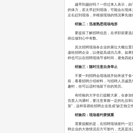
越早到越好吗？一些过来人表示，由于
的体力，若太早赶到现场，可能会出现体
左右赶到现场，并根据现场的情况事先做
经验二：迅速熟悉现场地形
要提前了解招聘信息，在求职前要选定
岗位做到心中有数。
其次招聘现场各企业的展位大概位置要
递给招聘企业，以便提高成功几率。如果
样也可以在招聘现场节省时间，避免四处
经验三：随时注意自身举止
不要一到招聘会现场就开始奔波于各个
前，看看招聘介绍材料，与招聘人员诚恳
趣时，你可以适时地留下你的简历。
有经验的大学生们提醒大家，在参加招
负责人沟通时，要注意掌握一定的礼仪和谈
策”，这样容易给招聘企业造成“缺乏独立
经验四：现场签约要慎重
需要提醒的是，在招聘现场签约一定要
聘企业的大致情况后方可签约，尤其是涉