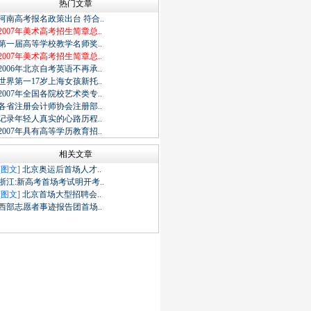
热门文章
河南高考报名政策出台 符合..
2007年美术高考招生简章总..
第一届高等学校教学名师奖..
2007年美术高考招生简章总..
2006年北京自考英语不再承..
世界第一17岁上海女孩新托..
2007年全国各院校艺术类专..
各省注册会计师协会注册部..
记录年轻人真实的心路历程..
2007年具有高等学历教育招..
相关文章
[图文]
北京奥运后首场人才..
浙江:新高考首场考试明开考..
[图文]
北京首场大型招聘会..
西部志愿者事迹报告团首场..