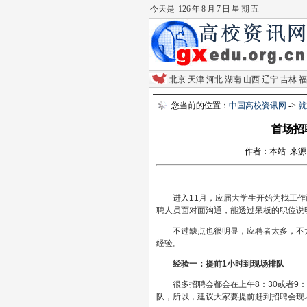
今天是
126 年 8 月 7 日 星 期 五
北京
天津
河北
湖南
山西
辽宁
吉林
福
您当前的位置：
中国高校资讯网
->
就
首场招
作者：本站 来源：新华
进入11月，应届大学生开始为找工作
聘人员面对面沟通，能透过呆板的职位说
不过缺点也很明显，应聘者太多，不太
经验。
经验一：提前1小时到现场排队
很多招聘会都会在上午8：30或者9：
队，所以，建议大家要提前赶到招聘会现