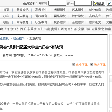
首页
|
新闻资讯
|
高考招生
|
考研招生
|
艺术招生
|
就业信息
|
教师
校庆
|
成人教育
|
远程教育
|
网络学院
|
软件学院
|
高职高专
|
独立
校园
|
高等教育
|
职业教育
|
民办教育
|
基础教育
|
教育论文
|
资格
建
上海
浙江
江西
广东
重庆
四川
云南
贵州
广西
海南
江苏
安徽
山东
内蒙
湖北
河南
业信息
->
就业指导
-> 文章内容
聘会“杀到”应届大学生“赶会”有诀窍
网 发布时间：2009-12-2 15:37:36 发布人：admin
减小字体
增大字体
而忙碌，校园宣讲会以及校园招聘会也将接踵而至。招聘会最大的优势是能与招
明进一步了解企业和岗位的信息，同时也能了解到一些职场和行业的相关信息。
容易找到适合自己的岗位。如何更有效地逛招聘会呢？不妨学学一些过来人的
00开始，一些大型的招聘会由于参加的人数众多，大学生们可能需要提前排
场。