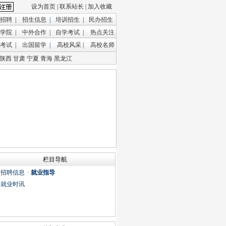
设为首页
|
联系站长
|
加入收藏
招聘
|
招生信息
|
培训招生
|
民办招生
学院
|
中外合作
|
自学考试
|
热点关注
考试
|
出国留学
|
高校风采
|
高校名师
陕西
甘肃
宁夏
青海
黑龙江
栏目导航
·
招聘信息
·
就业指导
·
就业时讯