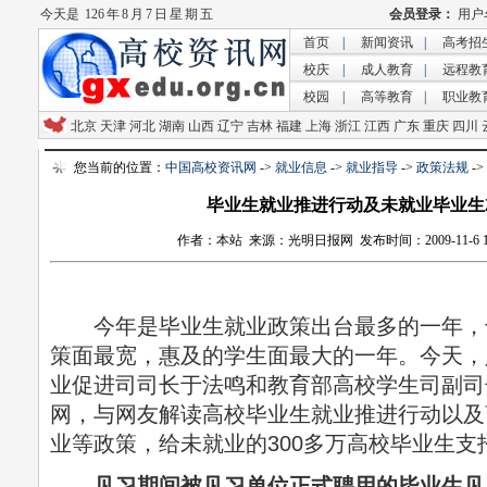
今天是
126 年 8 月 7 日 星 期 五
首页
|
新闻资讯
|
高考招
校庆
|
成人教育
|
远程教
校园
|
高等教育
|
职业教
北京
天津
河北
湖南
山西
辽宁
吉林
福建
上海
浙江
江西
广东
重庆
四川
您当前的位置：
中国高校资讯网
->
就业信息
->
就业指导
->
政策法规
-
毕业生就业推进行动及未就业毕业生
作者：本站 来源：光明日报网 发布时间：2009-11-6 16:
今年是毕业生就业政策出台最多的一年，
策面最宽，惠及的学生面最大的一年。今天，
业促进司司长于法鸣和教育部高校学生司副司
网，与网友解读高校毕业生就业推进行动以及
业等政策，给未就业的300多万高校毕业生支
见习期间被见习单位正式聘用的毕业生见