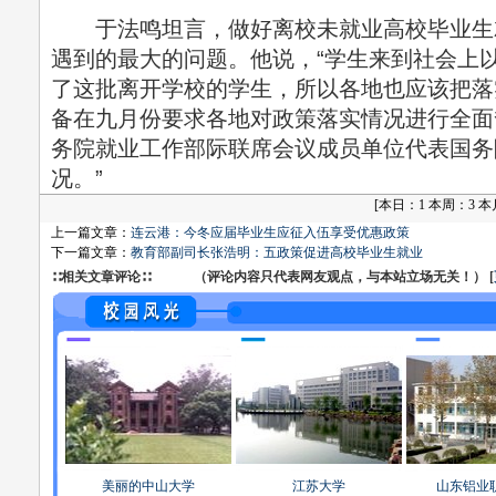
于法鸣坦言，做好离校未就业高校毕业生
遇到的最大的问题。他说，“学生来到社会上
了这批离开学校的学生，所以各地也应该把落
备在九月份要求各地对政策落实情况进行全面
务院就业工作部际联席会议成员单位代表国务
况。”
[
本日：1 本周：3 本月：
上一篇文章：
连云港：今冬应届毕业生应征入伍享受优惠政策
下一篇文章：
教育部副司长张浩明：五政策促进高校毕业生就业
∷相关文章评论∷ （评论内容只代表网友观点，与本站立场无关！） [
美丽的中山大学
江苏大学
山东铝业