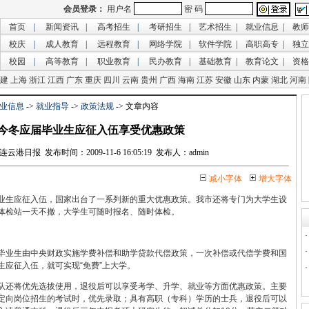
首页
|
新闻资讯
|
高考招生
|
考研招生
|
艺术招生
|
就业信息
|
教师
校庆
|
成人教育
|
远程教育
|
网络学院
|
软件学院
|
高职高专
|
独立
校园
|
高等教育
|
职业教育
|
民办教育
|
基础教育
|
教育论文
|
资格
建
上海
浙江
江西
广东
重庆
四川
云南
贵州
广西
海南
江苏
安徽
山东
内蒙
湖北
河南
业信息
->
就业指导
->
政策法规
-> 文章内容
今冬应届毕业生应征入伍享受优惠政策
日报 发布时间：2009-11-6 16:05:19 发布人：admin
减小字体
增大字体
生应征入伍，国家出台了一系列新的重大优惠政策。我市还将专门为大学生设
体检站一天不撤，大学生可随时报名、随时体检。
业生由中央财政实施学费补偿和助学贷款代偿政策，一次补偿或代偿学费和国
应征入伍，就可实现“免费”上大学。
还将优先选拔使用，退役后可以享受考学、升学、就业等方面优惠政策。主要
定向岗位招生的考试时，优先录取；具有高职（专科）学历的士兵，退役后可以