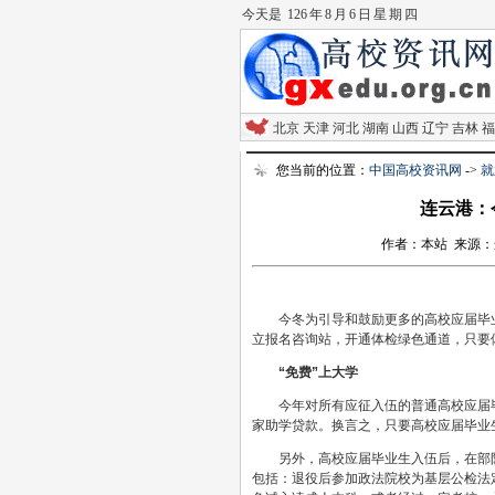
今天是
126 年 8 月 6 日 星 期 四
北京
天津
河北
湖南
山西
辽宁
吉林
福
您当前的位置：
中国高校资讯网
->
就
连云港：
作者：本站 来源：连云港
今冬为引导和鼓励更多的高校应届毕业
立报名咨询站，开通体检绿色通道，只要
“免费”上大学
今年对所有应征入伍的普通高校应届毕
家助学贷款。换言之，只要高校应届毕业生
另外，高校应届毕业生入伍后，在部队
包括：退役后参加政法院校为基层公检法