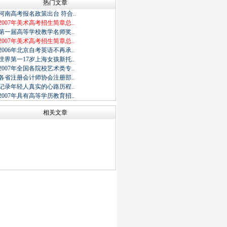
热门文章
河南高考报名政策出台 符合..
2007年美术高考招生简章总..
第一届高等学校教学名师奖..
2007年美术高考招生简章总..
2006年北京自考英语不再承..
世界第一17岁上海女孩新托..
2007年全国各院校艺术类专..
各省注册会计师协会注册部..
记录年轻人真实的心路历程..
2007年具有高等学历教育招..
相关文章