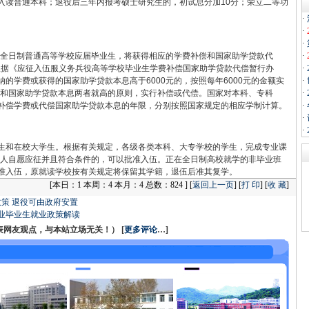
入读普通本科；退役后三年内报考硕士研究生的，初试总分加10分；荣立二等功
。
·
·
·
全日制普通高等学校应届毕业生，将获得相应的学费补偿和国家助学贷款代
·
。根据《应征入伍服义务兵役高等学校毕业生学费补偿国家助学贷款代偿暂行办
·
的学费或获得的国家助学贷款本息高于6000元的，按照每年6000元的金额实
·
学费和国家助学贷款本息两者就高的原则，实行补偿或代偿。国家对本科、专科
·
补偿学费或代偿国家助学贷款本息的年限，分别按照国家规定的相应学制计算。
·
·
·
和在校大学生。根据有关规定，各级各类本科、大专学校的学生，完成专业课
，本人自愿应征并且符合条件的，可以批准入伍。正在全日制高校就学的非毕业班
准入伍，原就读学校按有关规定将保留其学籍，退伍后准其复学。
[
本日：1 本周：4 本月：4 总数：824 ] [
返回上一页
] [
打 印
] [
收 藏
]
策 退役可由政府安置
业毕业生就业政策解读
友观点，与本站立场无关！） [
更多评论
…]