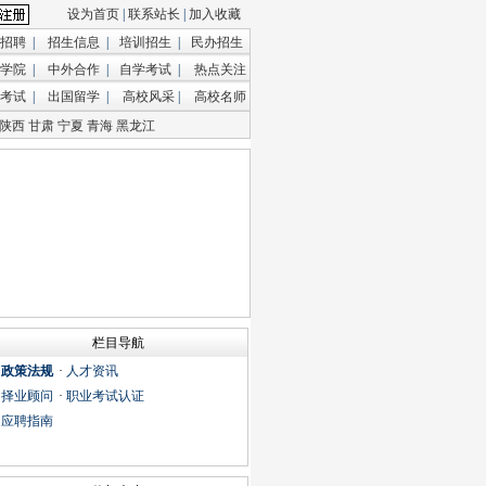
设为首页
|
联系站长
|
加入收藏
招聘
|
招生信息
|
培训招生
|
民办招生
学院
|
中外合作
|
自学考试
|
热点关注
考试
|
出国留学
|
高校风采
|
高校名师
陕西
甘肃
宁夏
青海
黑龙江
栏目导航
·
政策法规
·
人才资讯
·
择业顾问
·
职业考试认证
·
应聘指南