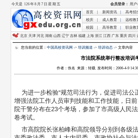
今天是
126 年 8 月 7 日 星 期 五
首页
|
新闻资讯
|
高考招
校庆
|
成人教育
|
远程教
校园
|
高等教育
|
职业教
北京
天津
河北
湖南
山西
辽宁
吉林
福建
上海
浙江
江西
广东
重庆
四川
您当前的位置：
中国高校资讯网
->
培训频道
->
培训动态
-> 文章内容
市法院系统举行整改培训
作者：佚名 来源：转载 发布时间：2006-4-9 14:38
为进一步检验“规范司法行为，促进司法公正
增强法院工作人员审判技能和工作技能，日前，
院干警分布在23个考场，参加了市高级人民
卷考试。
市高院院长张柏峰和高院领导分别到各级法
市委政法委、市人大内司委、市政协社会与法