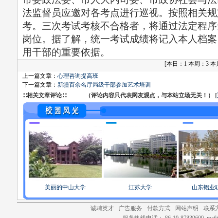
法监督员应邀对各考点进行巡视。按照相关规
考。三次考试考核不合格者，将通过法定程序
岗位。据了解，统一考试成绩将记入本人档案
用干部的重要依据。
[
本日：1 本周：3 本月：
上一篇文章：
心理咨询提高班
下一篇文章：
新疆百余名厅局级干部参加艺术培训
∷相关文章评论∷ （评论内容只代表网友观点，与本站立场无关！） [
美丽的中山大学
江苏大学
山东铝业
诚聘英才
-
广告服务
-
付款方式
-
网站声明
-
联系