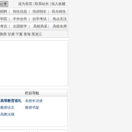
设为首页
|
联系站长
|
加入收藏
招聘
|
招生信息
|
培训招生
|
民办招生
学院
|
中外合作
|
自学考试
|
热点关注
考试
|
出国留学
|
高校风采
|
高校名师
陕西
甘肃
宁夏
青海
黑龙江
栏目导航
·
高等教育巡礼
·
名校长访谈
·
教师论文
·
教师书架
·
高教法规