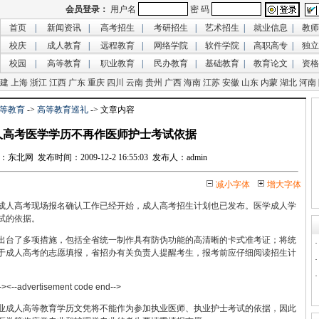
首页
|
新闻资讯
|
高考招生
|
考研招生
|
艺术招生
|
就业信息
|
教师
校庆
|
成人教育
|
远程教育
|
网络学院
|
软件学院
|
高职高专
|
独立
校园
|
高等教育
|
职业教育
|
民办教育
|
基础教育
|
教育论文
|
资格
建
上海
浙江
江西
广东
重庆
四川
云南
贵州
广西
海南
江苏
安徽
山东
内蒙
湖北
河南
等教育
->
高等教育巡礼
-> 文章内容
人高考医学学历不再作医师护士考试依据
网 发布时间：2009-12-2 16:55:03 发布人：admin
减小字体
增大字体
成人高考现场报名确认工作已经开始，成人高考招生计划也已发布。医学成人学
试的依据。
台了多项措施，包括全省统一制作具有防伪功能的高清晰的卡式准考证；将统
于成人高考的志愿填报，省招办有关负责人提醒考生，报考前应仔细阅读招生计
-><--advertisement code end-->
成人高等教育学历文凭将不能作为参加执业医师、执业护士考试的依据，因此