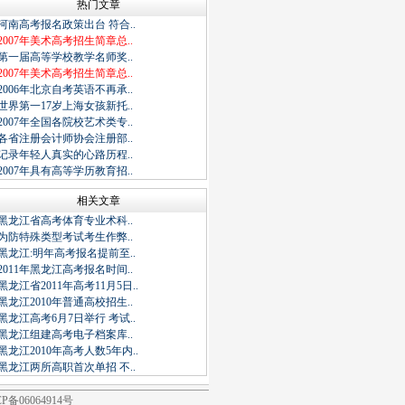
热门文章
河南高考报名政策出台 符合..
2007年美术高考招生简章总..
第一届高等学校教学名师奖..
2007年美术高考招生简章总..
2006年北京自考英语不再承..
世界第一17岁上海女孩新托..
2007年全国各院校艺术类专..
各省注册会计师协会注册部..
记录年轻人真实的心路历程..
2007年具有高等学历教育招..
相关文章
黑龙江省高考体育专业术科..
为防特殊类型考试考生作弊..
黑龙江:明年高考报名提前至..
2011年黑龙江高考报名时间..
黑龙江省2011年高考11月5日..
黑龙江2010年普通高校招生..
黑龙江高考6月7日举行 考试..
黑龙江组建高考电子档案库..
黑龙江2010年高考人数5年内..
黑龙江两所高职首次单招 不..
06064914号