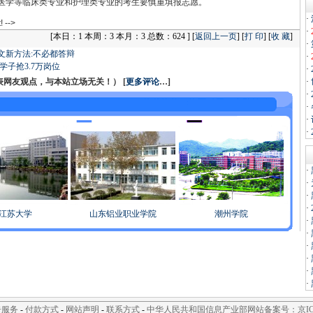
医学等临床类专业和护理类专业的考生要慎重填报志愿。
·
! -->
·
[
本日：1 本周：3 本月：3 总数：624 ] [
返回上一页
] [
打 印
] [
收 藏
]
·
文新方法:不必都答辩
·
学子抢3.7万岗位
·
友观点，与本站立场无关！） [
更多评论
…]
·
·
·
·
·
·
·
·
·
江苏大学
山东铝业职业学院
潮州学院
·
·
·
·
·
·
告服务
-
付款方式
-
网站声明
-
联系方式
-
中华人民共和国信息产业部网站备案号：京ICP备