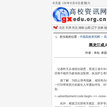
今天是
126 年 8 月 8 日 星 期 六
北京
天津
河北
湖南
山西
辽宁
吉林
福
您当前的位置：
中国高校资讯网
->
高
黑龙江成
作者：本站 来源：东北
记者昨天从省招办获悉，黑龙江省今年
历将不能作为参加执业医师、执业护士考
据了解，为防止替考现象，省招考办出
一打印带有照片的新生入学通知书等。对
划。
<--advertisement code begin--><--none-
此外，根据卫生部有关规定，医学专业